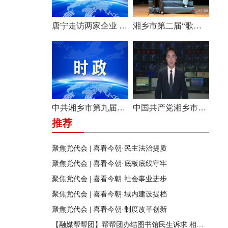
唐宁走访两家企业 问需问计促发展
湘乡市第二届“歌声飞扬·乐享湘乡”歌唱比赛圆满收官
中共湘乡市第九届纪律检查委员会举行第一次全体会议
中国共产党湘乡市第九次代表大会胜利闭幕
推荐
聚焦党代会 | 喜看今朝·民主法治提质
聚焦党代会 | 喜看今朝·底板底线守牢
聚焦党代会 | 喜看今朝·社会事业进步
聚焦党代会 | 喜看今朝·域内建设提档
聚焦党代会 | 喜看今朝·制度改革创新
【融媒帮帮团】帮帮团办结图书馆民生诉求 相关部门迅速行动 改善市民阅读环境