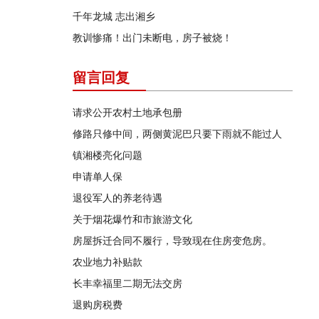
千年龙城 志出湘乡
教训惨痛！出门未断电，房子被烧！
留言回复
请求公开农村土地承包册
修路只修中间，两侧黄泥巴只要下雨就不能过人
镇湘楼亮化问题
申请单人保
退役军人的养老待遇
关于烟花爆竹和市旅游文化
房屋拆迁合同不履行，导致现在住房变危房。
农业地力补贴款
长丰幸福里二期无法交房
退购房税费