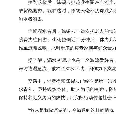
接到求救后，陈锡云抓起救生圈冲向河岸
敢贸然施救。就在这时，陈锡云毫不犹豫跳入
溺水者游去。
靠近溺水者后，陈锡云一边安抚老人的情
膀奋力往回游。生死拉锯近十分钟后，体力几
推至浅滩区域。此时赶来的谭老家属与群众合
据了解，溺水者谭老也是一名游泳爱好者
岸时遭遇急流，被冲至深水区域，因体力不支
交谈中，记者得知陈锡云已经不是第一次
水青年。秉持锻炼身体、助人为乐的初衷，陈
保持着见义勇为的热忱，用实际行动传递社会
“救人是我应该做的，今后遇到这样的情况