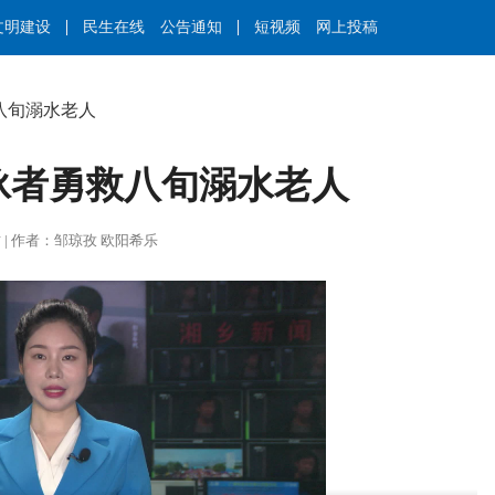
文明建设
民生在线
公告通知
短视频
网上投稿
八旬溺水老人
泳者勇救八旬溺水老人
王莉君 | 作者：邹琼孜 欧阳希乐