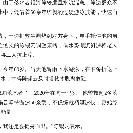
。由于落水者距河岸较远且水流湍急，岸边群众不
水中，凭借着
50余年练就的过硬游泳技能，快速向
绪，一边把救生圈垫到对方身下，单手托住他的肩
近透支的陈锡云调整策略，借水势顺流斜漂将老人
力将二人拉上岸。
，今年
89岁。当天他冒雨下水游泳，在准备折返上
溺水，幸得陈锡云及时搭救才脱离危险。
救助落水者了。
2020年在同一码头，他曾救起2名落
锡云坚持游泳50余载，不仅练就精湛泳技，更始终
正能量。
，我还是会挺身而出。”陈锡云表示。