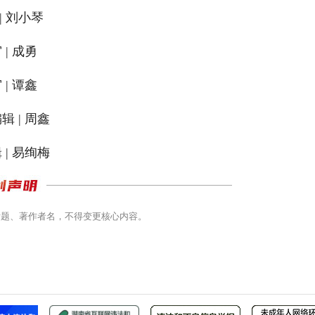
| 刘小琴
 | 成勇
 | 谭鑫
辑 | 周鑫
 | 易绚梅
标题、著作者名，不得变更核心内容。