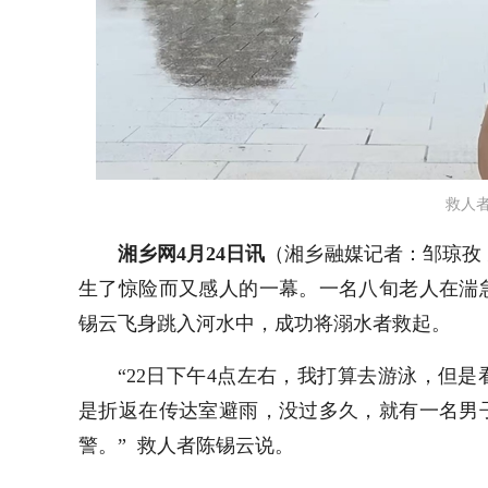
救人
湘乡网4月24日讯
（湘乡融媒记者：
邹琼孜
生了惊险而又感人的一幕。一名八旬老人在湍
锡云飞身跳入河水中，成功将溺水者救起。
“22日下午4点左右，我打算去游泳，但
是折返在传达室避雨，没过多久，就有一名男
警。” 救人者陈锡云说。