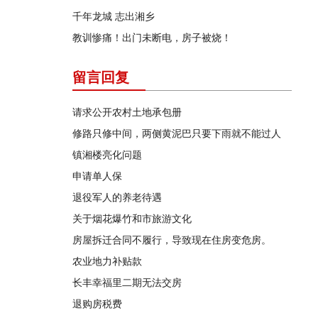
千年龙城 志出湘乡
教训惨痛！出门未断电，房子被烧！
留言回复
请求公开农村土地承包册
修路只修中间，两侧黄泥巴只要下雨就不能过人
镇湘楼亮化问题
申请单人保
退役军人的养老待遇
关于烟花爆竹和市旅游文化
房屋拆迁合同不履行，导致现在住房变危房。
农业地力补贴款
长丰幸福里二期无法交房
退购房税费