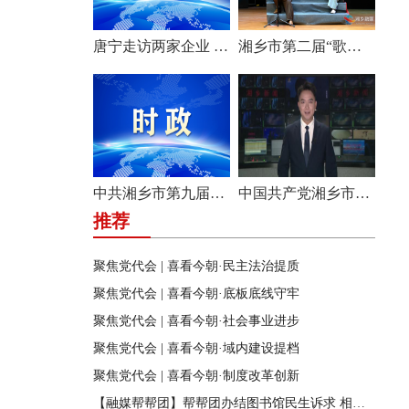
唐宁走访两家企业 问需问计促发展
湘乡市第二届“歌声飞扬·乐享湘乡”歌唱比赛圆满收官
中共湘乡市第九届纪律检查委员会举行第一次全体会议
中国共产党湘乡市第九次代表大会胜利闭幕
推荐
聚焦党代会 | 喜看今朝·民主法治提质
聚焦党代会 | 喜看今朝·底板底线守牢
聚焦党代会 | 喜看今朝·社会事业进步
聚焦党代会 | 喜看今朝·域内建设提档
聚焦党代会 | 喜看今朝·制度改革创新
【融媒帮帮团】帮帮团办结图书馆民生诉求 相关部门迅速行动 改善市民阅读环境