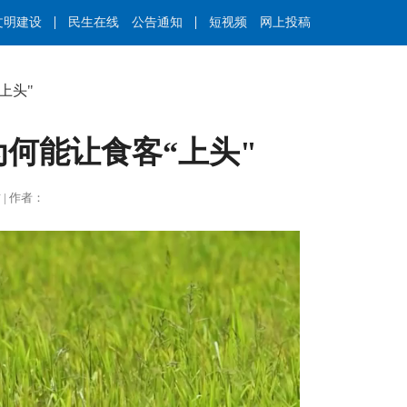
文明建设
民生在线
公告通知
短视频
网上投稿
上头"
何能让食客“上头"
莉君 | 作者：