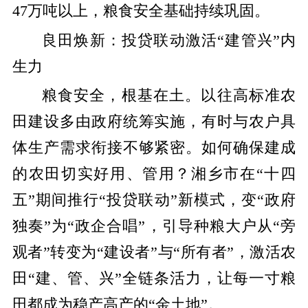
47
万吨以上，粮食安全基础持续巩固。
良田焕新：投贷联动激活
“
建管兴
”
内
生力
粮食安全，根基在土。
以往高标准农
田建设多由政府统筹实施，有时与农户具
体生产需求衔接不够紧密。如何确保建成
的农田切实好用、管用？湘乡市在
“十四
五”期间推行“投贷联动”新模式，
变
“
政府
独奏
”
为
“
政企合唱
”
，
引导种粮大户从
“旁
观者”转变为“建设者”与“所有者”
，
激活农
田
“
建、管、兴
”
全链条活力
，
让每一寸粮
田都成为稳产高产的
“
金土地
”
。