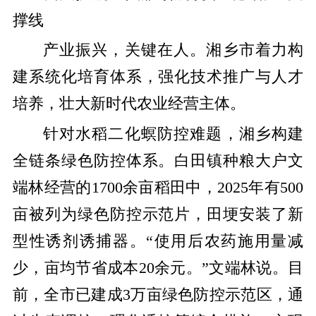
撑线
产业振兴，关键在人。湘乡市着力构
建系统化培育体系，强化技术推广与人才
培养，壮大新时代农业经营主体。
针对水稻二化螟防控难题，湘乡构建
全链条绿色防控体系。白田镇种粮大户文
端林经营的
1700
余亩稻田中，
2025
年有
500
亩被列为绿色防控示范片，田埂安装了新
型性诱剂诱捕器。
“使用后农药施用量减
少，亩均节省成本
20
余元。
”文端林说。目
前，全市已建成
3
万亩绿色防控示范区，通