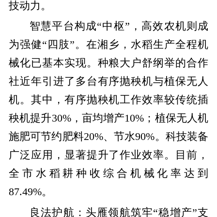
技动力。
智慧平台构成
“中枢”，高效农机则成
为强健“四肢”。在湘乡，水稻生产全程机
械化已基本实现。种粮大户舒纲举的合作
社近年引进了多台有序抛秧机与植保无人
机。其中，有序抛秧机工作效率较传统插
秧机提升
30%
，亩均增产
10%
；植保无人机
施肥可节约肥料
20%
、节水
90%
。科技装备
广泛应用，显著提升了作业效率。目前，
全市水稻耕种收综合机械化率达到
87.49%
。
良法护航：头雁领航筑牢
“
稳增产
”
支