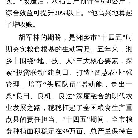
实。
“改造后，水稻亩产预计有
650
公斤，
综合效益可提升
20%
以上。
”他高兴地算起
了增收账。
胡军林的期盼，是湘乡市
“十四五”时
期夯实粮食根基的生动写照。五年来，湘
乡市围绕“地、技、人”三大核心要素，探
索“投贷联动”建良田、打造“智慧农业”强
管理、培育“头雁队伍”增动能，走出一
条“良田、良机、良法”深度融合的现代农
业发展之路，稳稳扛起了全国粮食生产重
点县的责任担当。“十四五”期间，全市粮
食种植面积稳定在
99
万亩、总产量保持在