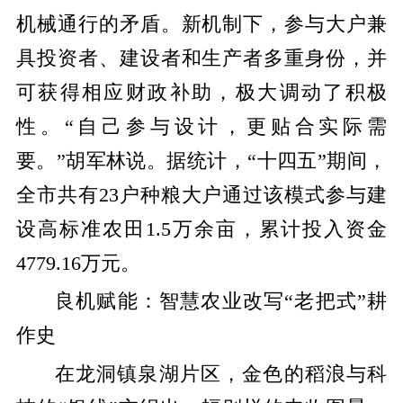
机械通行的矛盾。新机制下，参与大户兼
具投资者、建设者和生产者多重身份，并
可获得相应财政补助，极大调动了积极
性。
“自己参与设计，更贴合实际需
要。”胡军林说。据统计，“十四五”期间，
全市共有
23
户种粮大户通过该模式参与建
设高标准农田
1.5
万余亩，累计投入资金
4779.16
万元。
良机赋能：智慧农业改写
“
老把式
”
耕
作史
在龙洞镇泉湖片区，金色的稻浪与科