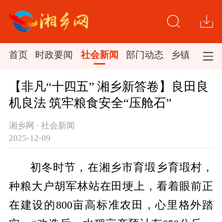
首页
时政要闻
社会新闻
部门动态
乡镇新闻
【非凡“十四五” 湘乡新答卷】良田良
机良法 筑牢粮食安全“压舱石”
湘乡网 · 社会新闻
2025-12-09
初冬时节，在湘乡市育塅乡育塅村，
种粮大户胡军林站在田埂上，看着眼前正
在建设的
800
亩高标准农田，心里格外踏