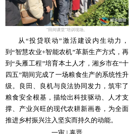
“田间课堂”培训现场。
从
“
投贷联动
”
激活建设内生动力，
到
“
智慧农业
+
智能农机
”
革新生产方式，再
到
“
头雁工程
”
培育本土人才，湘乡市在
“
十
四五
”
期间完成了一场粮食生产的系统性升
级。良田、良机与良法协同发力，筑牢了
粮食安全根基，描绘出科技驱动、人才支
撑、产业兴旺的现代农耕新画卷，为全面
推进乡村振兴注入坚实而持久的动能。
一审 | 辜晋