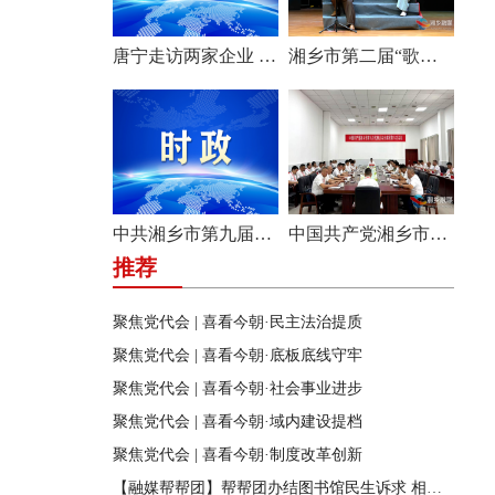
唐宁走访两家企业 问需问计促发展
湘乡市第二届“歌声飞扬·乐享湘乡”歌唱比赛圆满收官
中共湘乡市第九届纪律检查委员会举行第一次全体会议
中国共产党湘乡市第九次代表大会主席团举行第六次会议
推荐
聚焦党代会 | 喜看今朝·民主法治提质
聚焦党代会 | 喜看今朝·底板底线守牢
聚焦党代会 | 喜看今朝·社会事业进步
聚焦党代会 | 喜看今朝·域内建设提档
聚焦党代会 | 喜看今朝·制度改革创新
【融媒帮帮团】帮帮团办结图书馆民生诉求 相关部门迅速行动 改善市民阅读环境