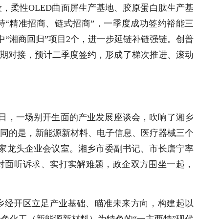
设，柔性
OLED
曲面屏生产基地、胶原蛋白肽生产基
持“精准招商、链式招商”，一季度成功签约裕能三
“湘商回归”项目
2
个，进一步延链补链强链。创普
期对接，预计二季度签约，形成了梯次推进、滚动
日，一场别开生面的产业发展座谈会，吹响了湘乡
不同的是，新能源新材料、电子信息、医疗器械三个
3家龙头企业会议室。湘乡市委副书记、市长唐宁率
对面听诉求、实打实解难题，政企双方围坐一起，
乡经开区立足产业基础、瞄准未来方向，构建起以
色化工（新能源新材料）为特色的“一主两特”现代