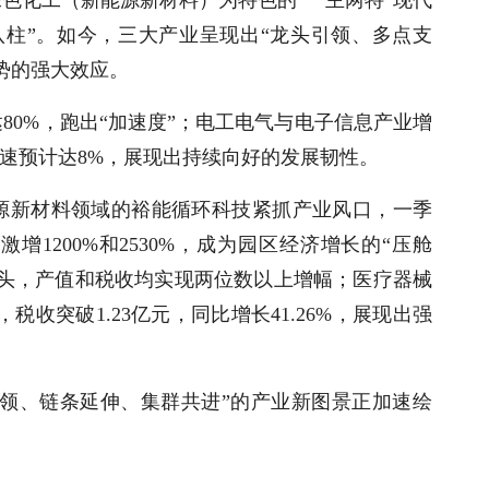
八柱”。如今，三大产业呈现出“龙头引领、多点支
势的强大效应。
达
80%
，跑出“加速度”；电工电气与电子信息产业增
速预计达
8%
，展现出持续向好的发展韧性。
源新材料领域的裕能循环科技紧抓产业风口，一季
别激增
1200%
和
2530%
，成为园区经济增长的“压舱
势头，产值和税收均实现两位数以上增幅；医疗器械
，税收突破
1.23
亿元，同比增长
41.26%
，展现出强
引领、链条延伸、集群共进”的产业新图景正加速绘