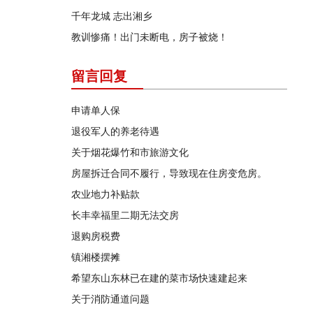
千年龙城 志出湘乡
教训惨痛！出门未断电，房子被烧！
留言回复
申请单人保
退役军人的养老待遇
关于烟花爆竹和市旅游文化
房屋拆迁合同不履行，导致现在住房变危房。
农业地力补贴款
长丰幸福里二期无法交房
退购房税费
镇湘楼摆摊
希望东山东林已在建的菜市场快速建起来
关于消防通道问题