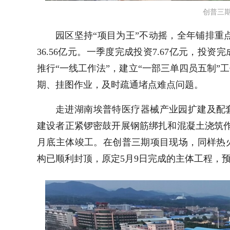
创普三
园区坚持“项目为王”不动摇，全年铺排重
36.56
亿元。一季度完成投资
7.67
亿元，投资完
推行“一线工作法”，建立“一部三单四员五制
期、挂图作业，及时疏通堵点难点问题。
走进湖南埃普特医疗器械产业园扩建及配
建设者正紧锣密鼓开展钢筋绑扎和混凝土浇筑
月底主体竣工。在创普三期项目现场，同样热
构已顺利封顶，原定
5
月
9
日完成的主体工程，