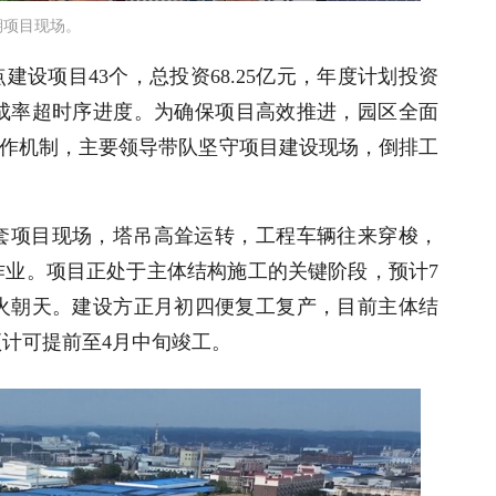
期项目现场。
点建设项目
43
个，总投资
68.25
亿元，年度计划投资
成率超时序进度。为确保项目高效推进，园区全面
”工作机制，主要领导带队坚守项目建设现场，倒排工
套项目现场，塔吊高耸运转，工程车辆往来穿梭，
作业。项目正处于主体结构施工的关键阶段，预计
7
火朝天。建设方正月初四便复工复产，目前主体结
预计可提前至
4
月中旬竣工。