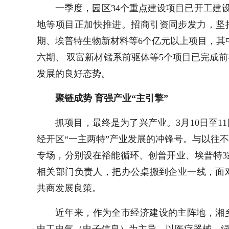
一季度，园区
34
个重点建设项目已开工建
地等项目正加快推进。招商引资同步发力，坚
期、埃普特生物新材料等
6
个亿元以上项目，其中
六期、
双富新材锰系前驱体
等
5
个项目已完成前
发展的良好态势。
聚链成势 育强产业“主引擎”
抓项目，最终是为了兴产业。
3
月
10
日至
11
经开区“一主两特”产业发展的冲锋号。与以往
专场，分别设在裕能循环、创普开业、埃普特
相关部门负责人，把办公桌搬到企业一线，面
共商发展良策。
近年来，作为全市经济建设的主阵地，湘
电工电气（电子信息）为主导，以医疗器械、绿