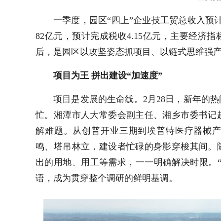
一季度，园区“四上”企业技工贸总收入预
82
亿元，预计完成税收
4.15
亿元，主要经济指
后，是园区以攻坚姿态抓项目、以链式思维强
项目为王 拼出建设“加速度”
项目是发展的生命线。
2
月
28
日，新年的热
忙。湘潭市人大常委会副主任、湘乡市委书记
解难题。从创普开业三期到埃普特医疗器械
鸣、塔吊林立，建设者忙碌的身影穿梭其间。
出的用地、用工等需求，一一明确解决时限。
语，成为贯穿整个调研的鲜明基调。