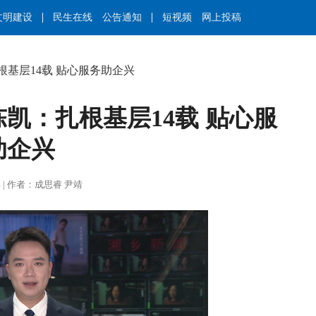
文明建设
民生在线
公告通知
短视频
网上投稿
根基层14载 贴心服务助企兴
凯：扎根基层14载 贴心服
助企兴
谭力彰 | 作者：成思睿 尹靖