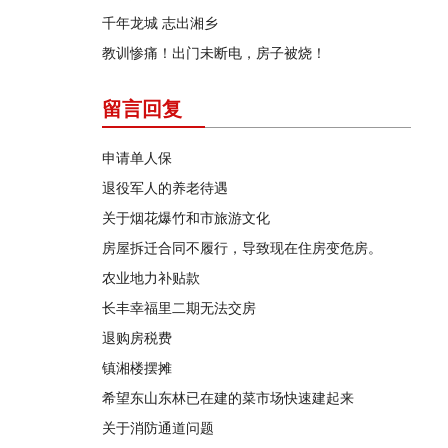
千年龙城 志出湘乡
教训惨痛！出门未断电，房子被烧！
留言回复
申请单人保
退役军人的养老待遇
关于烟花爆竹和市旅游文化
房屋拆迁合同不履行，导致现在住房变危房。
农业地力补贴款
长丰幸福里二期无法交房
退购房税费
镇湘楼摆摊
希望东山东林已在建的菜市场快速建起来
关于消防通道问题