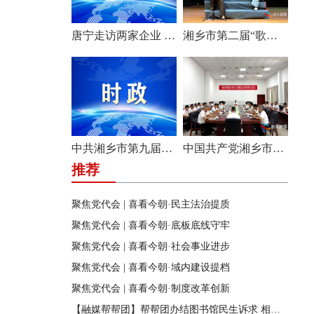
唐宁走访两家企业 问需问计促发展
湘乡市第二届“歌声飞扬·乐享湘乡”歌唱比赛圆满收官
中共湘乡市第九届纪律检查委员会举行第一次全体会议
中国共产党湘乡市第九次代表大会主席团举行第六次会议
推荐
聚焦党代会 | 喜看今朝·民主法治提质
聚焦党代会 | 喜看今朝·底板底线守牢
聚焦党代会 | 喜看今朝·社会事业进步
聚焦党代会 | 喜看今朝·域内建设提档
聚焦党代会 | 喜看今朝·制度改革创新
【融媒帮帮团】帮帮团办结图书馆民生诉求 相关部门迅速行动 改善市民阅读环境