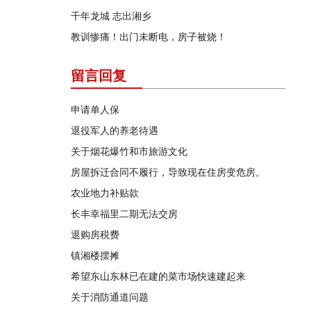
千年龙城 志出湘乡
教训惨痛！出门未断电，房子被烧！
留言回复
申请单人保
退役军人的养老待遇
关于烟花爆竹和市旅游文化
房屋拆迁合同不履行，导致现在住房变危房。
农业地力补贴款
长丰幸福里二期无法交房
退购房税费
镇湘楼摆摊
希望东山东林已在建的菜市场快速建起来
关于消防通道问题