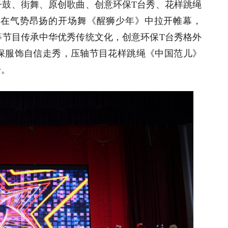
子鼓、街舞、原创歌曲、创意环保T台秀、花样跳绳
出在气势昂扬的开场舞《醒狮少年》中拉开帷幕，
等节目传承中华优秀传统文化，创意环保T台秀格外
保服饰自信走秀，压轴节目花样跳绳《中国范儿》
号。