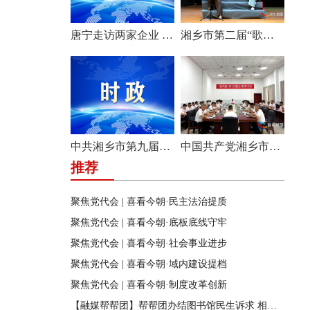
唐宁走访两家企业 问需问计促发展
湘乡市第二届“歌声飞扬·乐享湘乡”歌唱比赛圆满收官
中共湘乡市第九届纪律检查委员会举行第一次全体会议
中国共产党湘乡市第九次代表大会主席团举行第六次会议
推荐
聚焦党代会 | 喜看今朝·民主法治提质
聚焦党代会 | 喜看今朝·底板底线守牢
聚焦党代会 | 喜看今朝·社会事业进步
聚焦党代会 | 喜看今朝·域内建设提档
聚焦党代会 | 喜看今朝·制度改革创新
【融媒帮帮团】帮帮团办结图书馆民生诉求 相关部门迅速行动 改善市民阅读环境