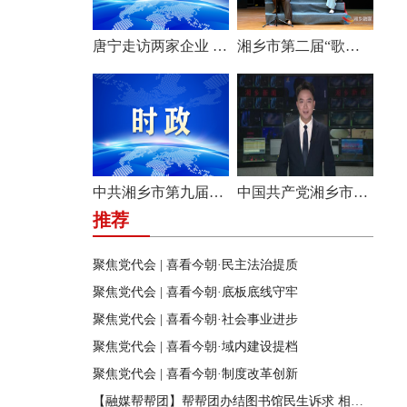
唐宁走访两家企业 问需问计促发展
湘乡市第二届“歌声飞扬·乐享湘乡”歌唱比赛圆满收官
中共湘乡市第九届纪律检查委员会举行第一次全体会议
中国共产党湘乡市第九次代表大会胜利闭幕
推荐
聚焦党代会 | 喜看今朝·民主法治提质
聚焦党代会 | 喜看今朝·底板底线守牢
聚焦党代会 | 喜看今朝·社会事业进步
聚焦党代会 | 喜看今朝·域内建设提档
聚焦党代会 | 喜看今朝·制度改革创新
【融媒帮帮团】帮帮团办结图书馆民生诉求 相关部门迅速行动 改善市民阅读环境