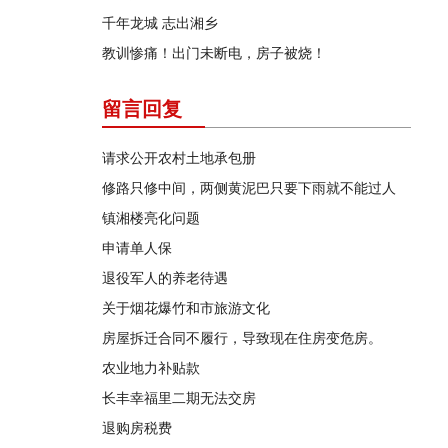
千年龙城 志出湘乡
教训惨痛！出门未断电，房子被烧！
留言回复
请求公开农村土地承包册
修路只修中间，两侧黄泥巴只要下雨就不能过人
镇湘楼亮化问题
申请单人保
退役军人的养老待遇
关于烟花爆竹和市旅游文化
房屋拆迁合同不履行，导致现在住房变危房。
农业地力补贴款
长丰幸福里二期无法交房
退购房税费