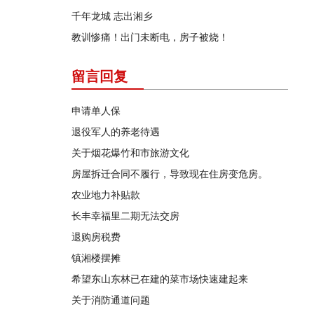
千年龙城 志出湘乡
教训惨痛！出门未断电，房子被烧！
留言回复
申请单人保
退役军人的养老待遇
关于烟花爆竹和市旅游文化
房屋拆迁合同不履行，导致现在住房变危房。
农业地力补贴款
长丰幸福里二期无法交房
退购房税费
镇湘楼摆摊
希望东山东林已在建的菜市场快速建起来
关于消防通道问题