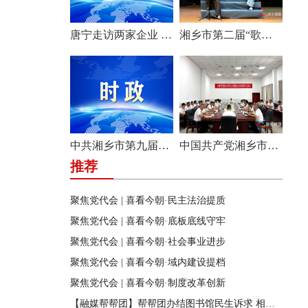
唐宁走访两家企业 问需问计促发展
湘乡市第二届“歌声飞扬·乐享湘乡”歌唱比赛圆满收官
中共湘乡市第九届纪律检查委员会举行第一次全体会议
中国共产党湘乡市第九次代表大会主席团举行第六次会议
推荐
聚焦党代会 | 喜看今朝·民主法治提质
聚焦党代会 | 喜看今朝·底板底线守牢
聚焦党代会 | 喜看今朝·社会事业进步
聚焦党代会 | 喜看今朝·域内建设提档
聚焦党代会 | 喜看今朝·制度改革创新
【融媒帮帮团】帮帮团办结图书馆民生诉求 相关部门迅速行动 改善市民阅读环境