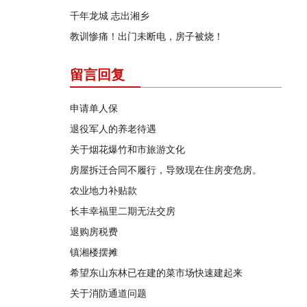
千年龙城 志出湘乡
教训惨痛！出门未断电，房子被烧！
留言回复
申请单人保
退役军人的养老待遇
关于烟花爆竹和市旅游文化
房屋拆迁合同不履行，导致现在住房变危房。
农业地力补贴款
长丰幸福里二期无法交房
退购房税费
镇湘楼摆摊
希望东山东林已在建的菜市场快速建起来
关于消防通道问题