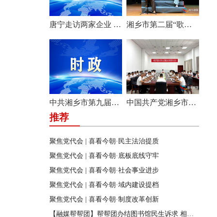
唐宁走访两家企业 问需问计促发展
湘乡市第二届“歌声飞扬·乐享湘乡”歌唱比赛圆满收官
中共湘乡市第九届纪律检查委员会举行第一次全体会议
中国共产党湘乡市第九次代表大会主席团举行第六次会议
推荐
聚焦党代会 | 喜看今朝·民主法治提质
聚焦党代会 | 喜看今朝·底板底线守牢
聚焦党代会 | 喜看今朝·社会事业进步
聚焦党代会 | 喜看今朝·域内建设提档
聚焦党代会 | 喜看今朝·制度改革创新
【融媒帮帮团】帮帮团办结图书馆民生诉求 相关部门迅速行动 改善市民阅读环境