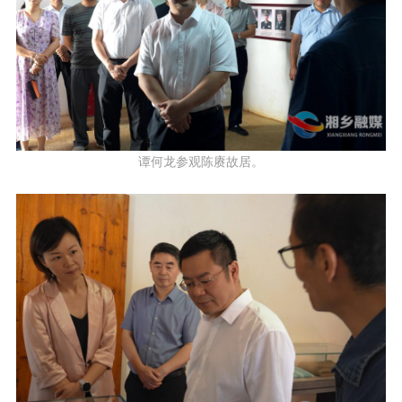
谭何龙参观陈赓故居。