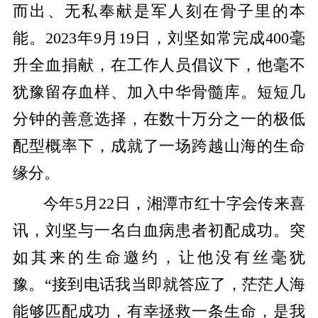
而出、无私奉献是军人刻在骨子里的本
能。
2023
年
9
月
19
日，刘坚如常完成
400
毫
升全血捐献，在工作人员倡议下，他毫不
犹豫留存血样、加入中华骨髓库。短短几
分钟的善意选择，在数十万分之一的极低
配型概率下，成就了一场跨越山海的生命
缘分。
今年
5
月
22
日，湘潭市红十字会传来喜
讯，刘坚与一名白血病患者初配成功。突
如其来的生命邀约，让他没有丝毫犹
豫。
“
接到电话我当即就答应了，茫茫人海
能够匹配成功，有幸拯救一条生命，是我