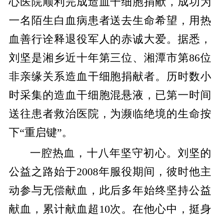
心医院顺利完成造血干细胞捐献，成功为
一名陌生白血病患者送去生命希望，用热
血善行诠释退役军人的赤诚大爱。据悉，
刘坚是湘乡近十年第三位、湘潭市第
86
位
非亲缘关系造血干细胞捐献者。历时数小
时采集的造血干细胞混悬液，已第一时间
送往患者救治医院，为濒临绝境的生命按
下
“
重启键
”
。
一腔热血，十八年坚守初心。刘坚的
公益之路始于
2008
年服役期间，彼时他主
动参与无偿献血，此后多年始终坚持公益
献血，累计献血超
10
次。在他心中，挺身