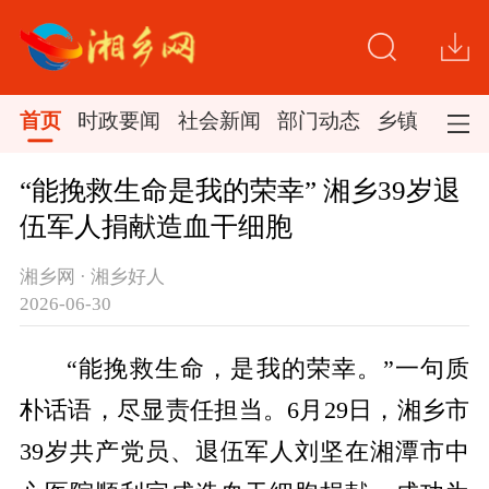
首页
时政要闻
社会新闻
部门动态
乡镇新闻
“能挽救生命是我的荣幸” 湘乡39岁退
伍军人捐献造血干细胞
湘乡网 · 湘乡好人
2026-06-30
“
能挽救生命，是我的荣幸。
”
一句质
朴话语，尽显责任担当。
6
月
29
日，湘乡市
39
岁共产党员
、
退伍军人刘坚在湘潭市中