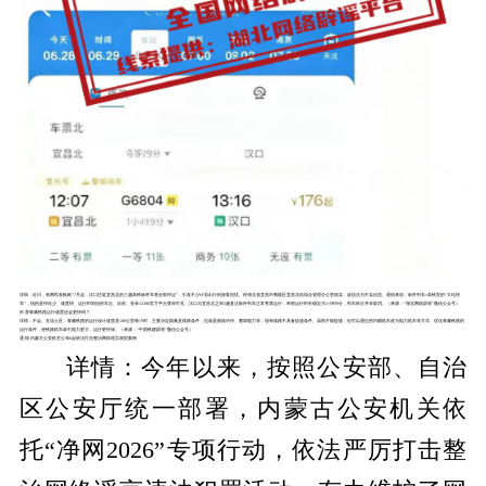
详情：
近日，有网民发帖称“7月起，汉口往返宜昌北的三趟高铁标杆车将全部停运”，引发不少计划出行的旅客担忧。经湖北省宜昌市夷陵区宜昌北站综合管理办公室核实，该说法为不实信息。通俗来说，
标杆列车
=高铁里的“大站快
车”，指的是停站少、速度快、运行时间短的车次。目前，登录12306官
方平台
查询可见，汉口与宜昌北之间3趟直达标杆列车正常售票运行，单程运行时长稳定为1小时9分，列车班次并未取消。（来源：“湖北网络辟谣”微信公众号）
科 普
青藏铁路运行速度还会更快吗？
详情：
不会。
在冻土区，青藏铁路的运行设计速度是100公里每小时，主要决定因素是线路条件，也就是曲线半径、爬坡能力等，现有线路不具备提速条件。虽然不能提速，但可以通过把内燃机车改为电力机车等方式，优化青藏铁路的
运行条件，使铁路机车牵引能力更大，运行更环保。（来源：“中国铁建辟谣”微信公众号）
通 报
内蒙古公安机关公布6起依法打击整治网络谣言典型案例
详情：
今年以来，按照公安部、自治
区公安厅统一部署，内蒙古公安机关依
托“净网2026”专项行动，依法严厉打击整