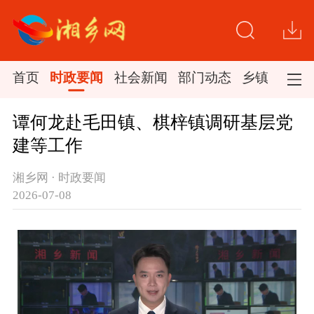
首页
时政要闻
社会新闻
部门动态
乡镇新闻
谭何龙赴毛田镇、棋梓镇调研基层党
建等工作
湘乡网 · 时政要闻
2026-07-08