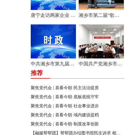
唐宁走访两家企业 问需问计促发展
湘乡市第二届“歌声飞扬·乐享湘乡”歌唱比赛圆满收官
中共湘乡市第九届纪律检查委员会举行第一次全体会议
中国共产党湘乡市第九次代表大会主席团举行第六次会议
推荐
聚焦党代会 | 喜看今朝·民主法治提质
聚焦党代会 | 喜看今朝·底板底线守牢
聚焦党代会 | 喜看今朝·社会事业进步
聚焦党代会 | 喜看今朝·域内建设提档
聚焦党代会 | 喜看今朝·制度改革创新
【融媒帮帮团】帮帮团办结图书馆民生诉求 相关部门迅速行动 改善市民阅读环境