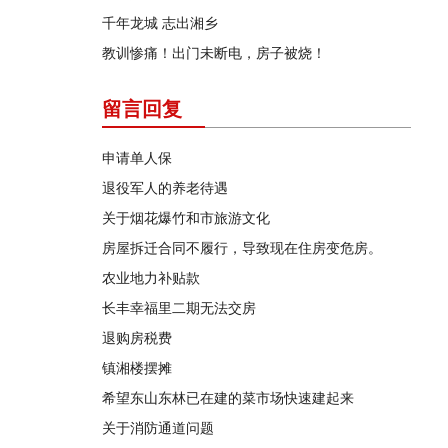
千年龙城 志出湘乡
教训惨痛！出门未断电，房子被烧！
留言回复
申请单人保
退役军人的养老待遇
关于烟花爆竹和市旅游文化
房屋拆迁合同不履行，导致现在住房变危房。
农业地力补贴款
长丰幸福里二期无法交房
退购房税费
镇湘楼摆摊
希望东山东林已在建的菜市场快速建起来
关于消防通道问题