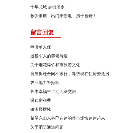
千年龙城 志出湘乡
教训惨痛！出门未断电，房子被烧！
留言回复
申请单人保
退役军人的养老待遇
关于烟花爆竹和市旅游文化
房屋拆迁合同不履行，导致现在住房变危房。
农业地力补贴款
长丰幸福里二期无法交房
退购房税费
镇湘楼摆摊
希望东山东林已在建的菜市场快速建起来
关于消防通道问题