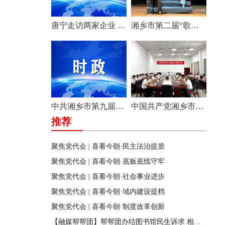
唐宁走访两家企业 问需问计促发展
湘乡市第二届“歌声飞扬·乐享湘乡”歌唱比赛圆满收官
中共湘乡市第九届纪律检查委员会举行第一次全体会议
中国共产党湘乡市第九次代表大会主席团举行第六次会议
推荐
聚焦党代会 | 喜看今朝·民主法治提质
聚焦党代会 | 喜看今朝·底板底线守牢
聚焦党代会 | 喜看今朝·社会事业进步
聚焦党代会 | 喜看今朝·域内建设提档
聚焦党代会 | 喜看今朝·制度改革创新
【融媒帮帮团】帮帮团办结图书馆民生诉求 相关部门迅速行动 改善市民阅读环境