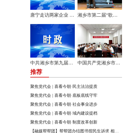
唐宁走访两家企业 问需问计促发展
湘乡市第二届“歌声飞扬·乐享湘乡”歌唱比赛圆满收官
中共湘乡市第九届纪律检查委员会举行第一次全体会议
中国共产党湘乡市第九次代表大会主席团举行第六次会议
推荐
聚焦党代会 | 喜看今朝·民主法治提质
聚焦党代会 | 喜看今朝·底板底线守牢
聚焦党代会 | 喜看今朝·社会事业进步
聚焦党代会 | 喜看今朝·域内建设提档
聚焦党代会 | 喜看今朝·制度改革创新
【融媒帮帮团】帮帮团办结图书馆民生诉求 相关部门迅速行动 改善市民阅读环境