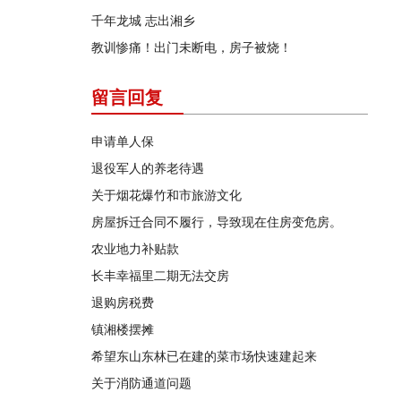
千年龙城 志出湘乡
教训惨痛！出门未断电，房子被烧！
留言回复
申请单人保
退役军人的养老待遇
关于烟花爆竹和市旅游文化
房屋拆迁合同不履行，导致现在住房变危房。
农业地力补贴款
长丰幸福里二期无法交房
退购房税费
镇湘楼摆摊
希望东山东林已在建的菜市场快速建起来
关于消防通道问题