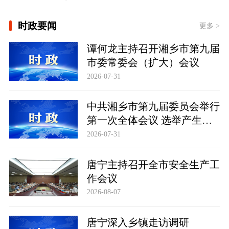
[习言道｜健康是1 其他是后面的0]
时政要闻
更多 >
[“紧紧抓住那些惠及面广、牵一发而动
谭何龙主持召开湘乡市第九届
全身的工作”——突出重点推进健康中
国建设观察]
市委常委会（扩大）会议
一见·三个关键词，读懂中国经济“半年
2026-07-31
答卷”
中共湘乡市第九届委员会举行
第一次全体会议 选举产生新
一届市委常委班子
2026-07-31
唐宁主持召开全市安全生产工
作会议
2026-08-07
唐宁深入乡镇走访调研