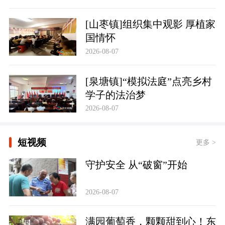
[山枣镇]组织集中观影 厚植家
国情怀
2026-08-07
[泉塘镇]“模拟法庭”点亮乡村
学子的法治梦
2026-08-07
短视频
更多 >
守护安全 从“破窗”开始
2026-08-07
满园葡萄香，颗颗甜到心！东