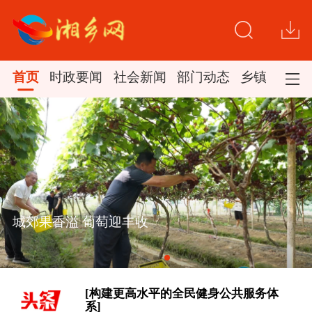
首页
时政要闻
社会新闻
部门动态
乡镇新闻
[“紧紧抓住那些惠及面广、牵一发而动
全身的工作”——突出重点推进健康中
城郊果香溢 葡萄迎丰收
国建设观察]
一见·三个关键词，读懂中国经济“半年
答卷”
[构建更高水平的全民健身公共服务体
系]