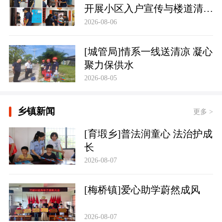
开展小区入户宣传与楼道清理
行动
2026-08-06
[城管局]情系一线送清凉 凝心
聚力保供水
2026-08-05
乡镇新闻
更多 >
[育塅乡]普法润童心 法治护成
长
2026-08-07
[梅桥镇]爱心助学蔚然成风
2026-08-07