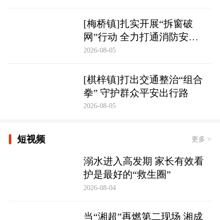
[梅桥镇]扎实开展“拆窗破
网”行动 全力打通消防安
全“生命通道”
2026-08-05
[棋梓镇]打出交通整治“组合
拳” 守护群众平安出行路
2026-08-05
短视频
更多 >
溺水进入高发期 家长有效看
护是最好的“救生圈”
2026-08-04
当“湘超”再燃第二现场 湘成