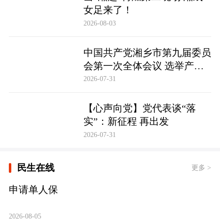
女足来了！
2026-08-03
中国共产党湘乡市第九届委员
会第一次全体会议 选举产生
新一届市委领导班子 市委书
2026-07-31
记谭何龙郑重表态
【心声向党】党代表谈“落
实”：新征程 再出发
2026-07-31
民生在线
更多 >
申请单人保
2026-08-05