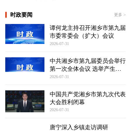
[习近平总书记今年以来治国理政纪实丨
砥砺初心使命 把党建设得更加坚强有
时政要闻
更多 >
力]
时政微观察丨向新向优向好！中国经济
谭何龙主持召开湘乡市第九届
展现强大韧性和活力
市委常委会（扩大）会议
2026-07-31
中共湘乡市第九届委员会举行
第一次全体会议 选举产生新
一届市委常委班子
2026-07-31
中国共产党湘乡市第九次代表
大会胜利闭幕
2026-07-31
唐宁深入乡镇走访调研