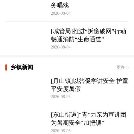
务唱戏
2026-08-04
[城管局]推进“拆窗破网”行动
畅通消防“生命通道”
2026-08-04
乡镇新闻
更多 >
[月山镇]以答促学讲安全 护童
平安度暑假
2026-08-05
[东山街道]“青”力亲为宣讲团
为暑期安全“加把锁”
2026-08-05