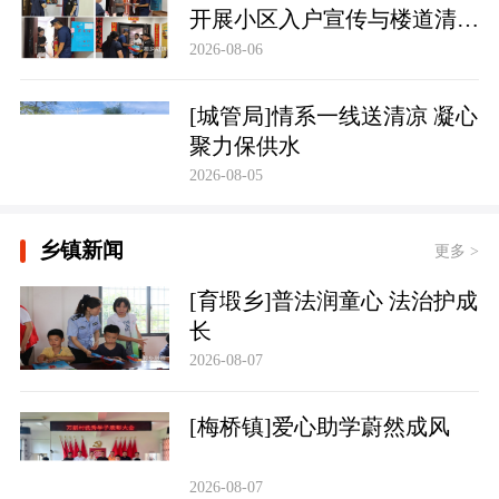
开展小区入户宣传与楼道清理
行动
2026-08-06
[城管局]情系一线送清凉 凝心
聚力保供水
2026-08-05
乡镇新闻
更多 >
[育塅乡]普法润童心 法治护成
长
2026-08-07
[梅桥镇]爱心助学蔚然成风
2026-08-07