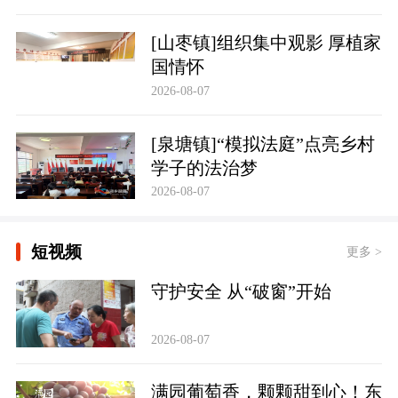
[山枣镇]组织集中观影 厚植家
国情怀
2026-08-07
[泉塘镇]“模拟法庭”点亮乡村
学子的法治梦
2026-08-07
短视频
更多 >
守护安全 从“破窗”开始
2026-08-07
满园葡萄香，颗颗甜到心！东