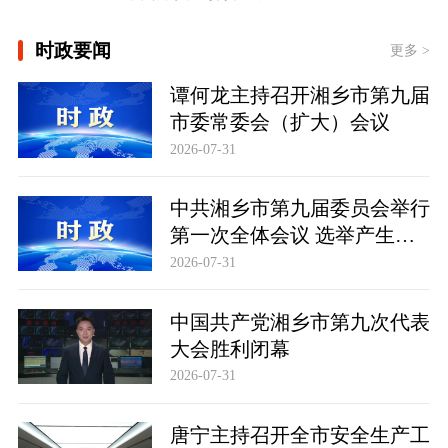
[时政微视频丨习近平与世界遗产：鼓浪
时政要闻
更多 >
琴韵 ]
总书记的人民情怀丨“努力提升粮食能
谭何龙主持召开湘乡市第九届
源资源安全保障能力”
市委常委会（扩大）会议
2026-07-31
中共湘乡市第九届委员会举行
第一次全体会议 选举产生新
一届市委常委班子
2026-07-31
中国共产党湘乡市第九次代表
大会胜利闭幕
2026-07-31
唐宁主持召开全市安全生产工