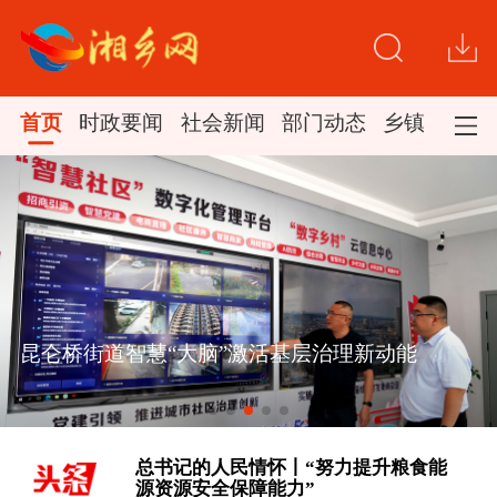
首页
时政要闻
社会新闻
部门动态
乡镇新闻
[时政微视频丨习近平与世界遗产：鼓浪
昆仑桥街道智慧“大脑”激活基层治理新动能
琴韵 ]
总书记的人民情怀丨“努力提升粮食能
源资源安全保障能力”
[一习话丨“全民健身计划就是国民幸福
计划” ]