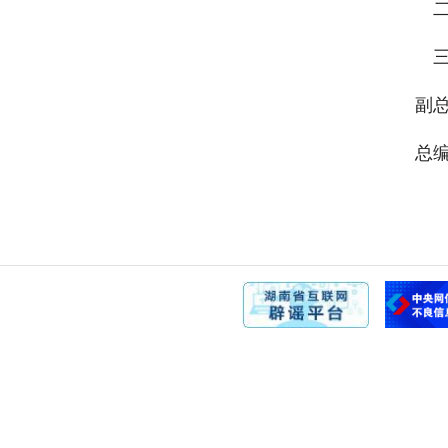
二
三
副总
总编