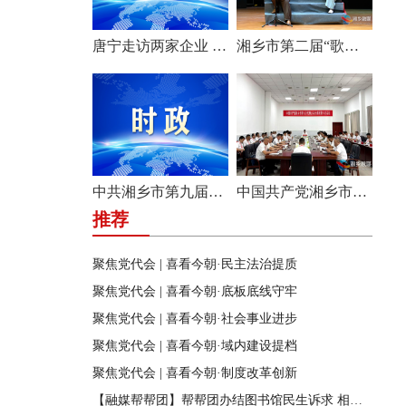
唐宁走访两家企业 问需问计促发展
湘乡市第二届“歌声飞扬·乐享湘乡”歌唱比赛圆满收官
中共湘乡市第九届纪律检查委员会举行第一次全体会议
中国共产党湘乡市第九次代表大会主席团举行第六次会议
推荐
聚焦党代会 | 喜看今朝·民主法治提质
聚焦党代会 | 喜看今朝·底板底线守牢
聚焦党代会 | 喜看今朝·社会事业进步
聚焦党代会 | 喜看今朝·域内建设提档
聚焦党代会 | 喜看今朝·制度改革创新
【融媒帮帮团】帮帮团办结图书馆民生诉求 相关部门迅速行动 改善市民阅读环境