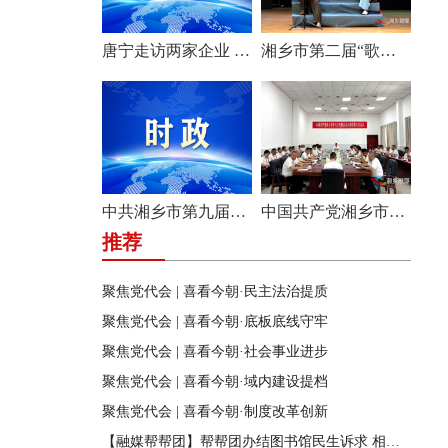
唐宁走访两家企业 问需问计促发展
湘乡市第二届“歌声飞扬·乐享湘乡”歌唱比赛圆满收官
中共湘乡市第九届纪律检查委员会举行第一次全体会议
中国共产党湘乡市第九次代表大会主席团举行第六次会议
推荐
聚焦党代会 | 喜看今朝·民主法治提质
聚焦党代会 | 喜看今朝·底板底线守牢
聚焦党代会 | 喜看今朝·社会事业进步
聚焦党代会 | 喜看今朝·域内建设提档
聚焦党代会 | 喜看今朝·制度改革创新
【融媒帮帮团】帮帮团办结图书馆民生诉求 相关部门迅速行动 改善市民阅读环境