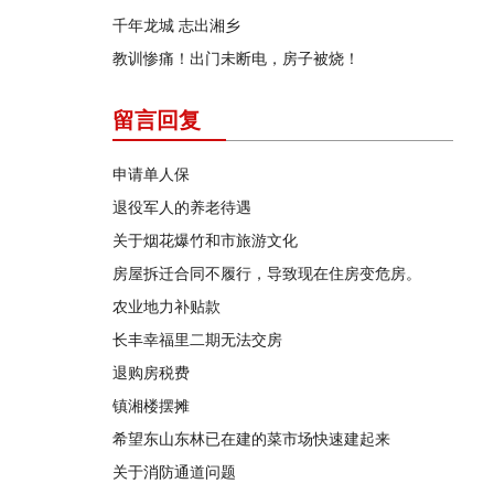
千年龙城 志出湘乡
教训惨痛！出门未断电，房子被烧！
留言回复
申请单人保
退役军人的养老待遇
关于烟花爆竹和市旅游文化
房屋拆迁合同不履行，导致现在住房变危房。
农业地力补贴款
长丰幸福里二期无法交房
退购房税费
镇湘楼摆摊
希望东山东林已在建的菜市场快速建起来
关于消防通道问题