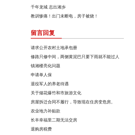
千年龙城 志出湘乡
教训惨痛！出门未断电，房子被烧！
留言回复
请求公开农村土地承包册
修路只修中间，两侧黄泥巴只要下雨就不能过人
镇湘楼亮化问题
申请单人保
退役军人的养老待遇
关于烟花爆竹和市旅游文化
房屋拆迁合同不履行，导致现在住房变危房。
农业地力补贴款
长丰幸福里二期无法交房
退购房税费