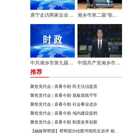
唐宁走访两家企业 问需问计促发展
湘乡市第二届“歌声飞扬·乐享湘乡”歌唱比赛圆满收官
中共湘乡市第九届纪律检查委员会举行第一次全体会议
中国共产党湘乡市第九次代表大会胜利闭幕
推荐
聚焦党代会 | 喜看今朝·民主法治提质
聚焦党代会 | 喜看今朝·底板底线守牢
聚焦党代会 | 喜看今朝·社会事业进步
聚焦党代会 | 喜看今朝·域内建设提档
聚焦党代会 | 喜看今朝·制度改革创新
【融媒帮帮团】帮帮团办结图书馆民生诉求 相关部门迅速行动 改善市民阅读环境