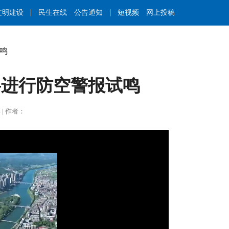
文明建设
民生在线
公告通知
短视频
网上投稿
试鸣
将进行防空警报试鸣
力彰 | 作者：