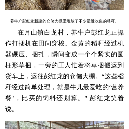
养牛户彭红龙新建的仓储大棚里堆放了不少最近收集的秸秆。
在月山镇白龙村，养牛户彭红龙正操
作打捆机在田间穿梭。金黄的稻秆经过机
器碾压、捆扎，瞬间变成一个个紧实的圆
柱形草捆，一旁的工人忙着将草捆搬运到
货车上，运往彭红龙的仓储大棚。“这些稻
秆经过简单处理，就是牛儿最爱吃的‘营养
餐’，比买的饲料还划算。” 彭红龙笑着
说。