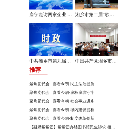
唐宁走访两家企业 问需问计促发展
湘乡市第二届“歌声飞扬·乐享湘乡”歌唱比赛圆满收官
中共湘乡市第九届纪律检查委员会举行第一次全体会议
中国共产党湘乡市第九次代表大会主席团举行第六次会议
推荐
聚焦党代会 | 喜看今朝·民主法治提质
聚焦党代会 | 喜看今朝·底板底线守牢
聚焦党代会 | 喜看今朝·社会事业进步
聚焦党代会 | 喜看今朝·域内建设提档
聚焦党代会 | 喜看今朝·制度改革创新
【融媒帮帮团】帮帮团办结图书馆民生诉求 相关部门迅速行动 改善市民阅读环境