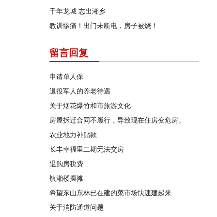
千年龙城 志出湘乡
教训惨痛！出门未断电，房子被烧！
留言回复
申请单人保
退役军人的养老待遇
关于烟花爆竹和市旅游文化
房屋拆迁合同不履行，导致现在住房变危房。
农业地力补贴款
长丰幸福里二期无法交房
退购房税费
镇湘楼摆摊
希望东山东林已在建的菜市场快速建起来
关于消防通道问题