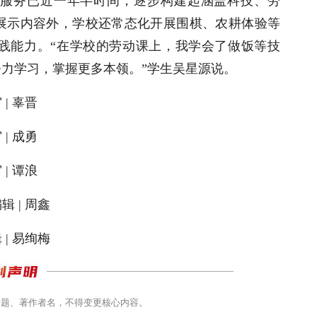
服务已近一年半时间，逐步构建起涵盖科技、劳
展示内容外，学校还常态化开展围棋、农耕体验等
践能力。
“
在学校的劳动课上，我学会了做饭等技
努力学习，掌握更多本领。
”
学生吴星源
说。
 | 辜晋
 | 成勇
 | 谭浪
辑 | 周鑫
 | 易绚梅
标题、著作者名，不得变更核心内容。