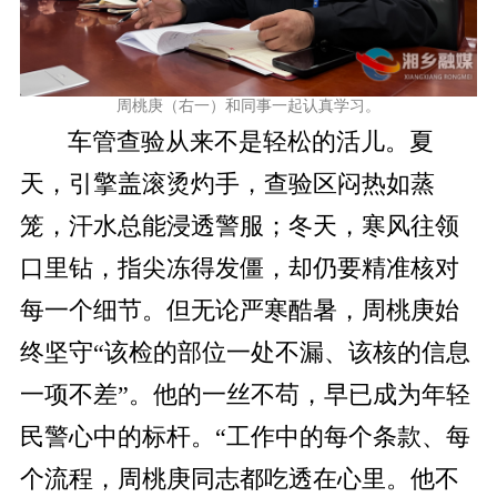
周桃庚（右一）和同事一起认真学习。
车管查验从来不是轻松的活儿。夏
天，引擎盖滚烫灼手，查验区闷热如蒸
笼，汗水总能浸透警服；冬天，寒风往领
口里钻，指尖冻得发僵，却仍要精准核对
每一个细节。但无论严寒酷暑，周桃庚始
终坚守“该检的部位一处不漏、该核的信息
一项不差”。他的一丝不苟，早已成为年轻
民警心中的标杆。“工作中的每个条款、每
个流程，周桃庚同志都吃透在心里。他不