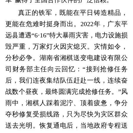
军”赢得了全国合作伙伴的广泛信赖。
真正的铁军，既能在平日铸造精品，
更能在危难时挺身而出。
2022
年，广东平
远县遭遇
“
6
·
16
”特大暴雨灾害，电力设施损
毁严重，万家灯火因灾熄灭。灾情如令，
分秒必争。湖南省湘棋送变电建设有限公
司财务部主任向云回忆：“接到抢修任务
后，我们连夜集结队伍赶赴一线，连续奋
战数个昼夜，最终圆满完成抢修任务。”风
雨中，湘棋人踩着泥泞、顶着疲惫，争分
夺秒修复受损线路，只为尽快为灾区群众
送去光明。恢复通电后，当地政府专程送