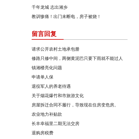
千年龙城 志出湘乡
教训惨痛！出门未断电，房子被烧！
留言回复
请求公开农村土地承包册
修路只修中间，两侧黄泥巴只要下雨就不能过人
镇湘楼亮化问题
申请单人保
退役军人的养老待遇
关于烟花爆竹和市旅游文化
房屋拆迁合同不履行，导致现在住房变危房。
农业地力补贴款
长丰幸福里二期无法交房
退购房税费