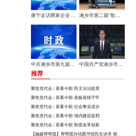
唐宁走访两家企业 问需问计促发展
湘乡市第二届“歌声飞扬·乐享湘乡”歌唱比赛圆满收官
中共湘乡市第九届纪律检查委员会举行第一次全体会议
中国共产党湘乡市第九次代表大会胜利闭幕
推荐
聚焦党代会 | 喜看今朝·民主法治提质
聚焦党代会 | 喜看今朝·底板底线守牢
聚焦党代会 | 喜看今朝·社会事业进步
聚焦党代会 | 喜看今朝·域内建设提档
聚焦党代会 | 喜看今朝·制度改革创新
【融媒帮帮团】帮帮团办结图书馆民生诉求 相关部门迅速行动 改善市民阅读环境