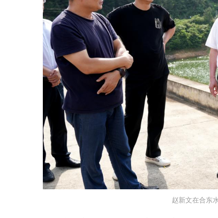
赵新文
在
合东