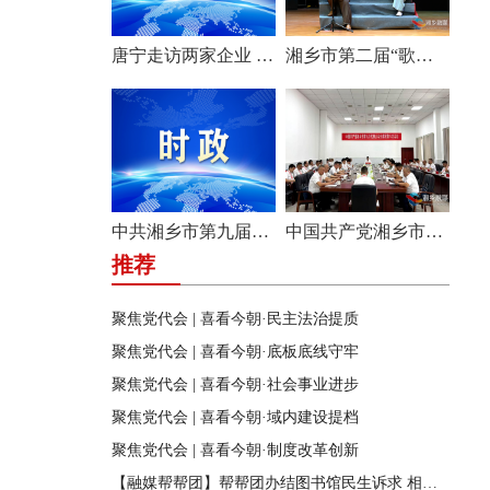
唐宁走访两家企业 问需问计促发展
湘乡市第二届“歌声飞扬·乐享湘乡”歌唱比赛圆满收官
中共湘乡市第九届纪律检查委员会举行第一次全体会议
中国共产党湘乡市第九次代表大会主席团举行第六次会议
推荐
聚焦党代会 | 喜看今朝·民主法治提质
聚焦党代会 | 喜看今朝·底板底线守牢
聚焦党代会 | 喜看今朝·社会事业进步
聚焦党代会 | 喜看今朝·域内建设提档
聚焦党代会 | 喜看今朝·制度改革创新
【融媒帮帮团】帮帮团办结图书馆民生诉求 相关部门迅速行动 改善市民阅读环境