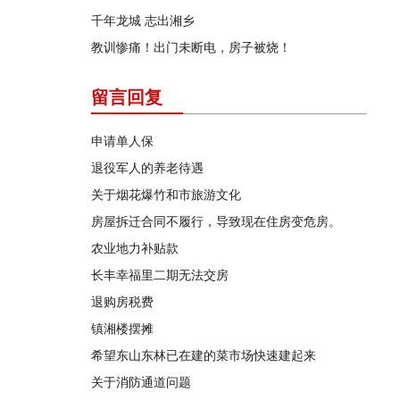
千年龙城 志出湘乡
教训惨痛！出门未断电，房子被烧！
留言回复
申请单人保
退役军人的养老待遇
关于烟花爆竹和市旅游文化
房屋拆迁合同不履行，导致现在住房变危房。
农业地力补贴款
长丰幸福里二期无法交房
退购房税费
镇湘楼摆摊
希望东山东林已在建的菜市场快速建起来
关于消防通道问题