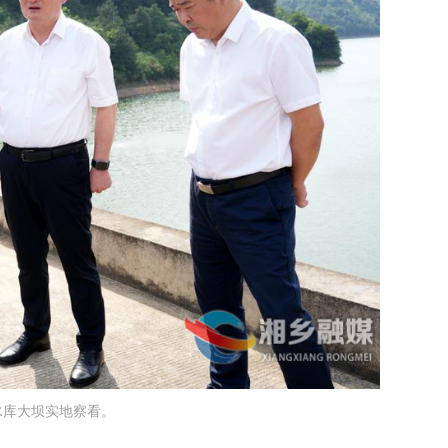
水库大坝
实地察看
。