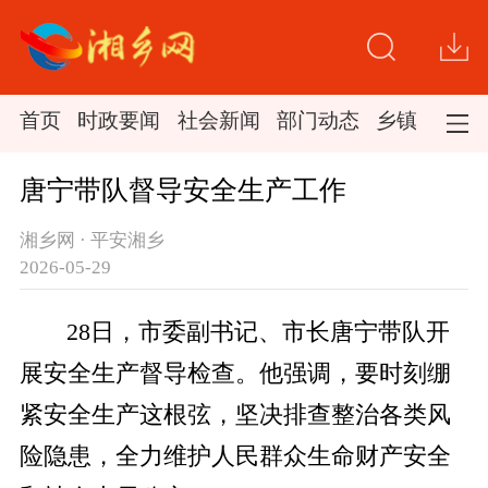
首页
时政要闻
社会新闻
部门动态
乡镇新闻
唐宁带队督导安全生产工作
湘乡网 · 平安湘乡
2026-05-29
28日，市委副书记、市长唐宁带队开
展安全生产督导检查。他强调，要时刻绷
紧安全生产这根弦，坚决排查整治各类风
险隐患，全力维护人民群众生命财产安全