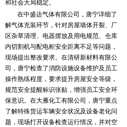
和社会大局稳定。
在中盛达气体有限公司，唐宁详细了
解气体充装环节，针对房屋墙体开裂、厂
区杂草清理、电器摆放及用电规范、仓库
内切割机与配电柜安全距离不足等问题，
现场提出整改要求。在清研新材料有限公
司，唐宁检查了消防设施设备维护及员工
操作熟练程度，要求提升房屋安全等级，
规范安全提醒标识张贴，增强员工安全环
保意识。在大雁化工有限公司，唐宁重点
了解特殊货运车辆安全状况及设备老化问
题，现场打开设备检查运行情况，并对空