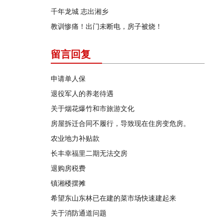
千年龙城 志出湘乡
教训惨痛！出门未断电，房子被烧！
留言回复
申请单人保
退役军人的养老待遇
关于烟花爆竹和市旅游文化
房屋拆迁合同不履行，导致现在住房变危房。
农业地力补贴款
长丰幸福里二期无法交房
退购房税费
镇湘楼摆摊
希望东山东林已在建的菜市场快速建起来
关于消防通道问题