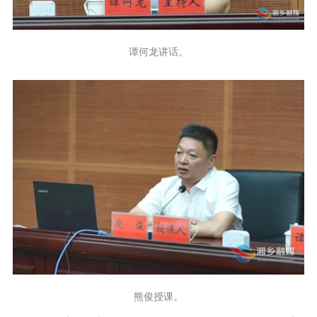
谭何龙讲话。
熊俊授课。