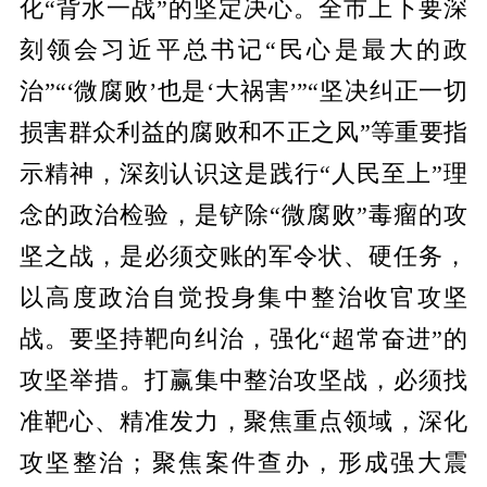
化“背水一战”的坚定决心。
全市上下要深
刻领会习近平总书记“民心是最大的政
治”“‘微腐败’也是‘大祸害’”“坚决纠正一切
损害群众利益的腐败和不正之风”等重要指
示精神，深刻认识这是践行“人民至上”理
念的政治检验
，
是铲除“微腐败”毒瘤的攻
坚之战
，
是必须交账的军令状、硬任务，
以高度政治自觉投身集中整治收官攻坚
战。
要坚持靶向纠治，强化“超常奋进”的
攻坚举措。
打赢集中整治攻坚战，必须找
准靶心、精准发力，聚焦重点领域，深化
攻坚整治；聚焦案件查办，形成强大震