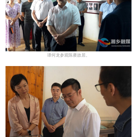
谭何龙参观陈赓故居。