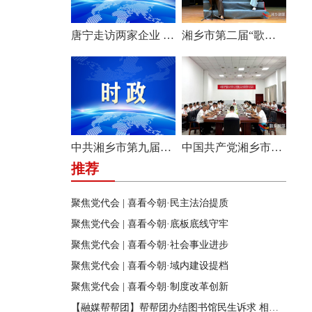
唐宁走访两家企业 问需问计促发展
湘乡市第二届“歌声飞扬·乐享湘乡”歌唱比赛圆满收官
中共湘乡市第九届纪律检查委员会举行第一次全体会议
中国共产党湘乡市第九次代表大会主席团举行第六次会议
推荐
聚焦党代会 | 喜看今朝·民主法治提质
聚焦党代会 | 喜看今朝·底板底线守牢
聚焦党代会 | 喜看今朝·社会事业进步
聚焦党代会 | 喜看今朝·域内建设提档
聚焦党代会 | 喜看今朝·制度改革创新
【融媒帮帮团】帮帮团办结图书馆民生诉求 相关部门迅速行动 改善市民阅读环境