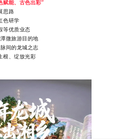
色赋能、古色出彩”
展思路
红色研学
假等优质业态
株潭微旅游目的地
文脉间的龙城之志
生根、绽放光彩