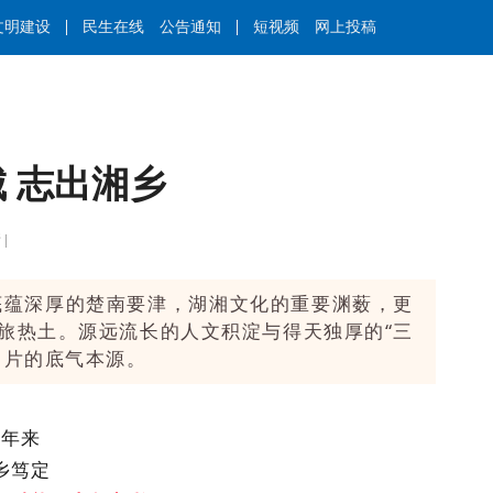
文明建设
民生在线
公告通知
短视频
网上投稿
 志出湘乡
甲婧 |
底蕴深厚的楚南要津，湖湘文化的重要渊薮，更
旅热土。源远流长的人文积淀与得天独厚的“三
名片的底气本源。
近年来
乡笃定