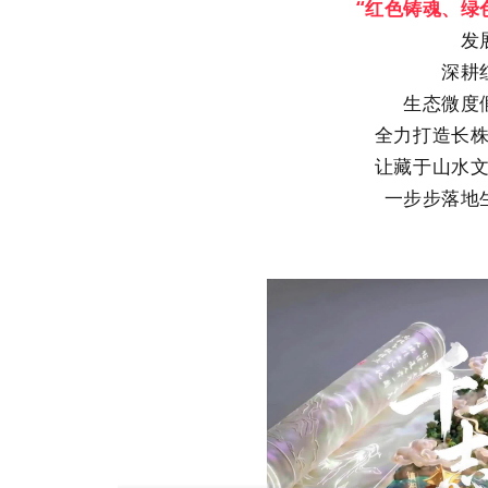
“红色铸魂、绿
发
深耕
生态微度
全力打造长
让藏于山水
一步步落地