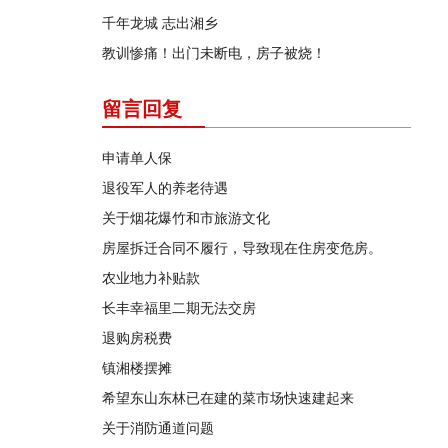
千年龙城 志出湘乡
教训惨痛！出门未断电，房子被烧！
留言回复
申请单人保
退役军人的养老待遇
关于烟花爆竹和市旅游文化
房屋拆迁合同不履行，导致现在住房变危房。
农业地力补贴款
长丰幸福里二期无法交房
退购房税费
镇湘楼摆摊
希望东山东林已在建的菜市场快速建起来
关于消防通道问题