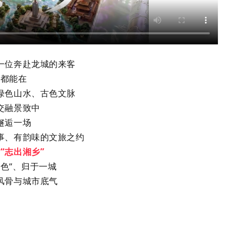
一位奔赴龙城的来客
都能在
绿色山水、古色文脉
交融景致中
邂逅一场
事、有韵味的文旅之约
懂
“志出湘乡”
三色
”
、归于一城
风骨与城市底气