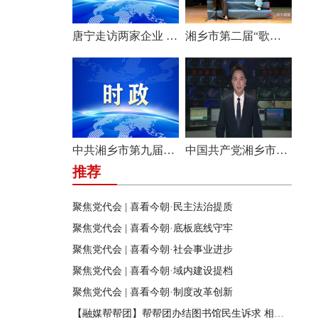
唐宁走访两家企业 问需问计促发展
湘乡市第二届“歌声飞扬·乐享湘乡”歌唱比赛圆满收官
中共湘乡市第九届纪律检查委员会举行第一次全体会议
中国共产党湘乡市第九次代表大会胜利闭幕
推荐
聚焦党代会 | 喜看今朝·民主法治提质
聚焦党代会 | 喜看今朝·底板底线守牢
聚焦党代会 | 喜看今朝·社会事业进步
聚焦党代会 | 喜看今朝·域内建设提档
聚焦党代会 | 喜看今朝·制度改革创新
【融媒帮帮团】帮帮团办结图书馆民生诉求 相关部门迅速行动 改善市民阅读环境