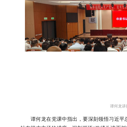
谭何龙讲
谭何龙在党课中指出，要深刻领悟习近平