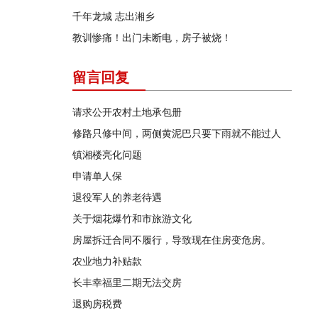
千年龙城 志出湘乡
教训惨痛！出门未断电，房子被烧！
留言回复
请求公开农村土地承包册
修路只修中间，两侧黄泥巴只要下雨就不能过人
镇湘楼亮化问题
申请单人保
退役军人的养老待遇
关于烟花爆竹和市旅游文化
房屋拆迁合同不履行，导致现在住房变危房。
农业地力补贴款
长丰幸福里二期无法交房
退购房税费