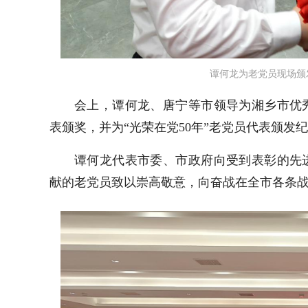
谭何龙为老党员现场颁发
会上，谭何龙、唐宁等市领导为湘乡市优
表颁奖，并为“光荣在党50年”老党员代表颁发
谭何龙代表市委、市政府向受到表彰的先
献的老党员致以崇高敬意，向奋战在全市各条