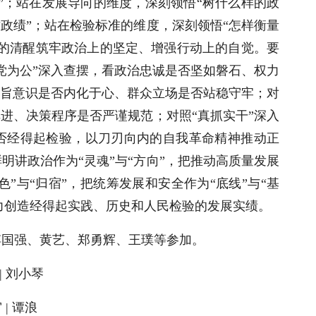
”；站在发展导向的维度，深刻领悟“树什么样的政
树政绩”；站在检验标准的维度，深刻领悟“怎样衡量
上的清醒筑牢政治上的坚定、增强行动上的自觉。要
党为公”深入查摆，看政治忠诚是否坚如磐石、权力
宗旨意识是否内化于心、群众立场是否站稳守牢；对
俱进、决策程序是否严谨规范；对照“真抓实干”深入
否经得起检验，以刀刃向内的自我革命精神推动正
明讲政治作为“灵魂”与“方向”，把推动高质量发展
色”与“归宿”，把统筹发展和安全作为“底线”与“基
努力创造经得起实践、历史和人民检验的发展实绩。
傅国强、黄艺、郑勇辉、王璞等参加。
| 刘小琴
 | 谭浪