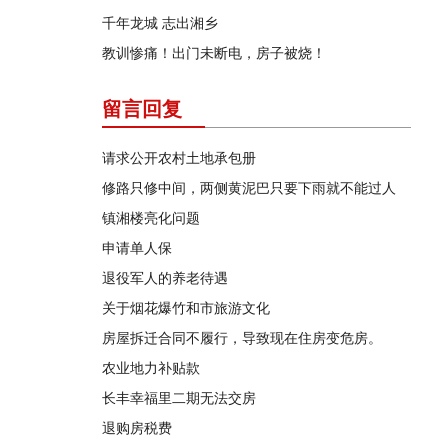
千年龙城 志出湘乡
教训惨痛！出门未断电，房子被烧！
留言回复
请求公开农村土地承包册
修路只修中间，两侧黄泥巴只要下雨就不能过人
镇湘楼亮化问题
申请单人保
退役军人的养老待遇
关于烟花爆竹和市旅游文化
房屋拆迁合同不履行，导致现在住房变危房。
农业地力补贴款
长丰幸福里二期无法交房
退购房税费