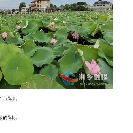
百亩荷塘。
放的荷花。