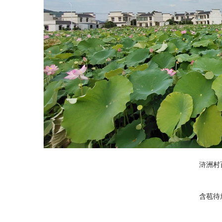
浒洲村
含苞待