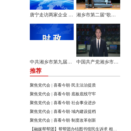
唐宁走访两家企业 问需问计促发展
湘乡市第二届“歌声飞扬·乐享湘乡”歌唱比赛圆满收官
中共湘乡市第九届纪律检查委员会举行第一次全体会议
中国共产党湘乡市第九次代表大会胜利闭幕
推荐
聚焦党代会 | 喜看今朝·民主法治提质
聚焦党代会 | 喜看今朝·底板底线守牢
聚焦党代会 | 喜看今朝·社会事业进步
聚焦党代会 | 喜看今朝·域内建设提档
聚焦党代会 | 喜看今朝·制度改革创新
【融媒帮帮团】帮帮团办结图书馆民生诉求 相关部门迅速行动 改善市民阅读环境