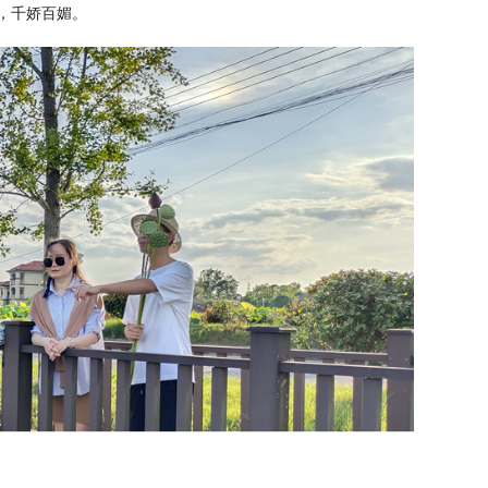
，千娇百媚。