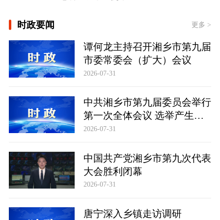
[看图学习·人民之心丨读懂“怎样创造业
时政要闻
绩”的实干路径]
更多 >
时政新闻眼丨如何把百年大党建设得更
谭何龙主持召开湘乡市第九届
加坚强有力？总书记这样部署
市委常委会（扩大）会议
2026-07-31
中共湘乡市第九届委员会举行
第一次全体会议 选举产生新
一届市委常委班子
2026-07-31
中国共产党湘乡市第九次代表
大会胜利闭幕
2026-07-31
唐宁深入乡镇走访调研