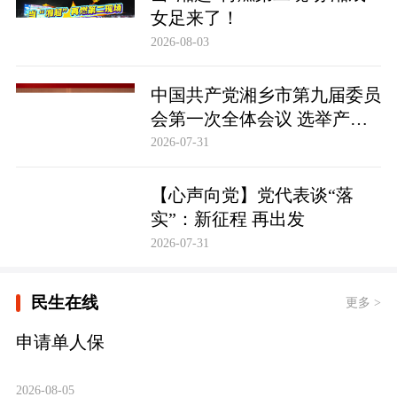
女足来了！
2026-08-03
中国共产党湘乡市第九届委员
会第一次全体会议 选举产生
新一届市委领导班子 市委书
2026-07-31
记谭何龙郑重表态
【心声向党】党代表谈“落
实”：新征程 再出发
2026-07-31
民生在线
更多 >
申请单人保
2026-08-05