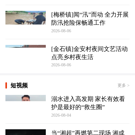
[梅桥镇]闻“汛”而动 全力开展
防汛抢险保畅通工作
2026-08-06
[金石镇]金安村夜间文艺活动
点亮乡村夜生活
2026-08-06
短视频
更多 >
溺水进入高发期 家长有效看
护是最好的“救生圈”
2026-08-04
当“湘超”再燃第二现场 湘成