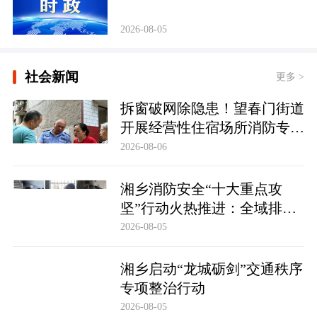
2026-08-05
社会新闻
更多 >
拆窗破网除隐患！望春门街道
开展经营性住宿场所消防专项
整治
2026-08-06
湘乡消防安全“十大重点攻
坚”行动火热推进：全域排查
除隐患 数字赋能保平安
2026-08-05
湘乡启动“龙城砺剑”交通秩序
专项整治行动
2026-08-05