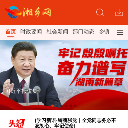
首页
时政要闻
社会新闻
部门动态
乡镇新闻
[看图学习·人民之心丨读懂“怎样创造业
习近平报道集
绩”的实干路径]
时政新闻眼丨如何把百年大党建设得更
加坚强有力？总书记这样部署
[学习新语·铸魂强党｜全党同志务必不
忘初心、牢记使命]