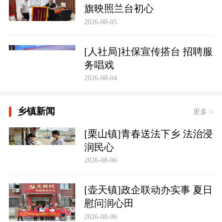
旗映照兰台初心
2026-08-05
[人社局]社保宣传搭台 招聘服
务唱戏
2026-08-04
乡镇新闻
更多 >
[栗山镇]青春送法下乡 法治浸
润民心
2026-08-06
[壶天镇]政企联动办实事 夏日
慰问润心田
2026-08-06