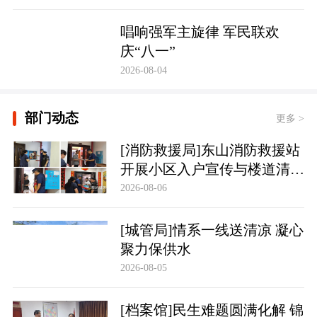
唱响强军主旋律 军民联欢
庆“八一”
2026-08-04
部门动态
更多 >
[消防救援局]东山消防救援站
开展小区入户宣传与楼道清理
行动
2026-08-06
[城管局]情系一线送清凉 凝心
聚力保供水
2026-08-05
[档案馆]民生难题圆满化解 锦