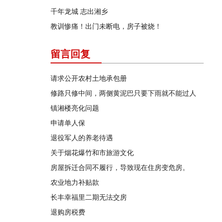
千年龙城 志出湘乡
教训惨痛！出门未断电，房子被烧！
留言回复
请求公开农村土地承包册
修路只修中间，两侧黄泥巴只要下雨就不能过人
镇湘楼亮化问题
申请单人保
退役军人的养老待遇
关于烟花爆竹和市旅游文化
房屋拆迁合同不履行，导致现在住房变危房。
农业地力补贴款
长丰幸福里二期无法交房
退购房税费