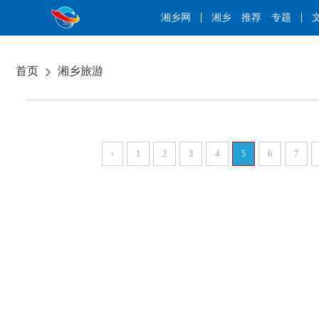
湘乡网
湘乡
推荐
专题
首页
湘乡旅游
‹
1
2
3
4
5
6
7