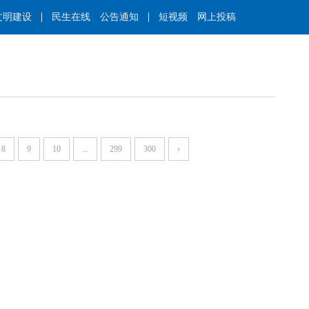
文明建设
民生在线
公告通知
短视频
网上投稿
8
9
10
...
299
300
›