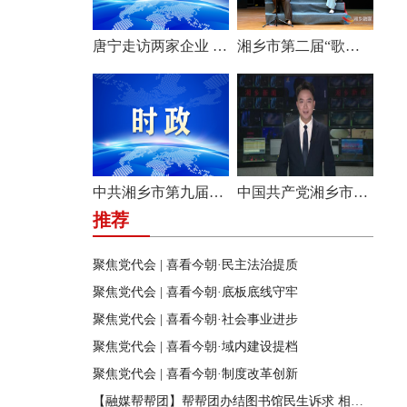
唐宁走访两家企业 问需问计促发展
湘乡市第二届“歌声飞扬·乐享湘乡”歌唱比赛圆满收官
中共湘乡市第九届纪律检查委员会举行第一次全体会议
中国共产党湘乡市第九次代表大会胜利闭幕
推荐
聚焦党代会 | 喜看今朝·民主法治提质
聚焦党代会 | 喜看今朝·底板底线守牢
聚焦党代会 | 喜看今朝·社会事业进步
聚焦党代会 | 喜看今朝·域内建设提档
聚焦党代会 | 喜看今朝·制度改革创新
【融媒帮帮团】帮帮团办结图书馆民生诉求 相关部门迅速行动 改善市民阅读环境