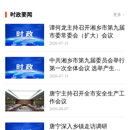
[学习新语·铸魂强党｜学懂弄通做实党
时政要闻
的创新理论]
更多 >
时政专题片丨奋力开创中国式现代化建
谭何龙主持召开湘乡市第九届
设新局面——习近平总书记今年以来治
国理政纪实
市委常委会（扩大）会议
2026-07-31
中共湘乡市第九届委员会举行
第一次全体会议 选举产生新
一届市委常委班子
2026-07-31
唐宁主持召开全市安全生产工
作会议
2026-08-07
唐宁深入乡镇走访调研