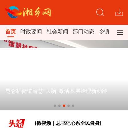
首页
时政要闻
社会新闻
部门动态
乡镇新闻
[学习新语·铸魂强党｜学懂弄通做实党
昆仑桥街道智慧“大脑”激活基层治理新动能
的创新理论]
时政专题片丨奋力开创中国式现代化建
设新局面——习近平总书记今年以来治
国理政纪实
[微视频｜总书记心系全民健身]