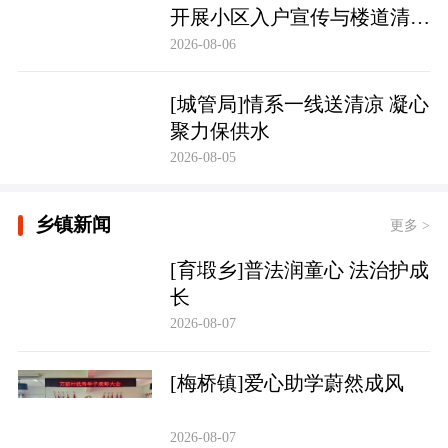
开展小区入户宣传与楼道清理
行动
2026-08-06
[城管局]情系一线送清凉 凝心
聚力保供水
2026-08-05
乡镇新闻
更多 >
[育塅乡]普法润童心 法治护成
长
2026-08-07
[梅桥镇]爱心助学蔚然成风
2026-08-07