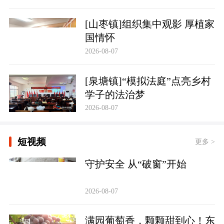
[山枣镇]组织集中观影 厚植家
国情怀
2026-08-07
[泉塘镇]“模拟法庭”点亮乡村
学子的法治梦
2026-08-07
短视频
更多 >
守护安全 从“破窗”开始
2026-08-07
满园葡萄香，颗颗甜到心！东