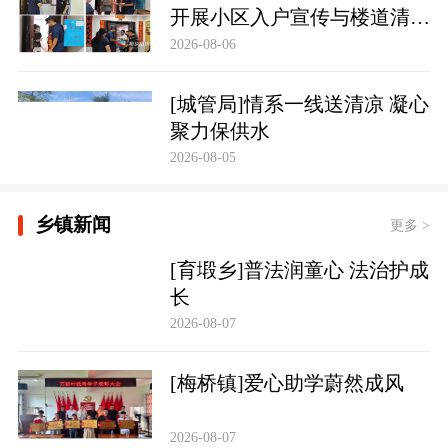
开展小区入户宣传与楼道清理
行动
2026-08-06
[城管局]情系一线送清凉 凝心
聚力保供水
2026-08-05
乡镇新闻
更多 >
[育塅乡]普法润童心 法治护成
长
2026-08-07
[梅桥镇]爱心助学蔚然成风
2026-08-07