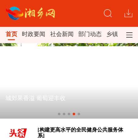
首页
时政要闻
社会新闻
部门动态
乡镇新闻
[“紧紧抓住那些惠及面广、牵一发而动
全身的工作”——突出重点推进健康中
城郊果香溢 葡萄迎丰收
国建设观察]
一见·三个关键词，读懂中国经济“半年
答卷”
[构建更高水平的全民健身公共服务体
系]