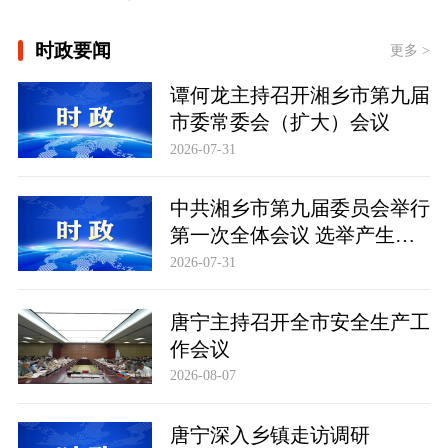
[习言道｜健康是1 其他是后面的0]
时政要闻
更多 >
[“紧紧抓住那些惠及面广、牵一发而动
谭何龙主持召开湘乡市第九届
全身的工作”——突出重点推进健康中
国建设观察]
市委常委会（扩大）会议
一见·三个关键词，读懂中国经济“半年
2026-07-31
答卷”
中共湘乡市第九届委员会举行
第一次全体会议 选举产生新
一届市委常委班子
2026-07-31
唐宁主持召开全市安全生产工
作会议
2026-08-07
唐宁深入乡镇走访调研