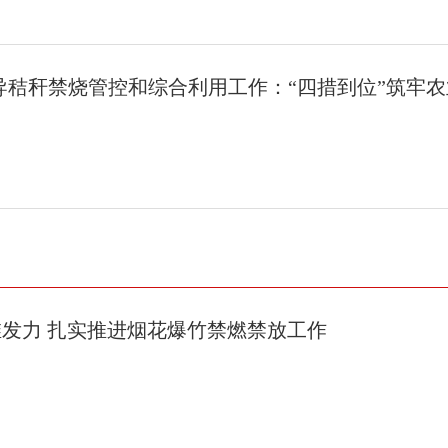
导秸秆禁烧管控和综合利用工作：“四措到位”筑牢
维发力 扎实推进烟花爆竹禁燃禁放工作