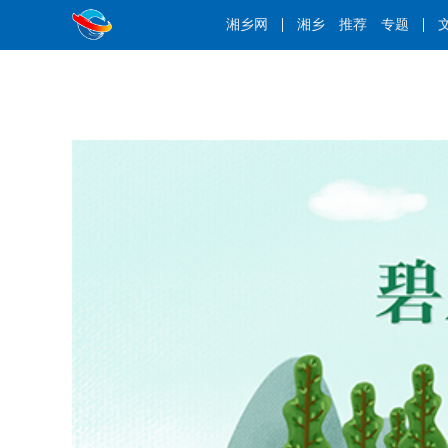
湘乡网
湘乡
推荐
专题