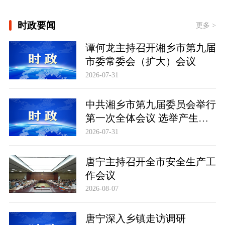
[“紧紧抓住那些惠及面广、牵一发而动
全身的工作”——突出重点推进健康中
国建设观察]
时政要闻
更多 >
一见·三个关键词，读懂中国经济“半年
答卷”
谭何龙主持召开湘乡市第九届
市委常委会（扩大）会议
2026-07-31
中共湘乡市第九届委员会举行
第一次全体会议 选举产生新
一届市委常委班子
2026-07-31
唐宁主持召开全市安全生产工
作会议
2026-08-07
唐宁深入乡镇走访调研