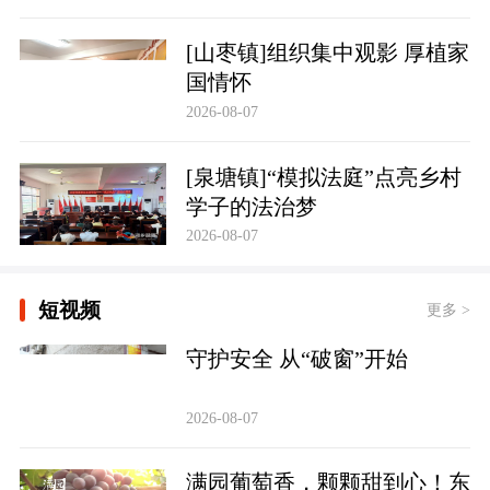
[山枣镇]组织集中观影 厚植家
国情怀
2026-08-07
[泉塘镇]“模拟法庭”点亮乡村
学子的法治梦
2026-08-07
短视频
更多 >
守护安全 从“破窗”开始
2026-08-07
满园葡萄香，颗颗甜到心！东