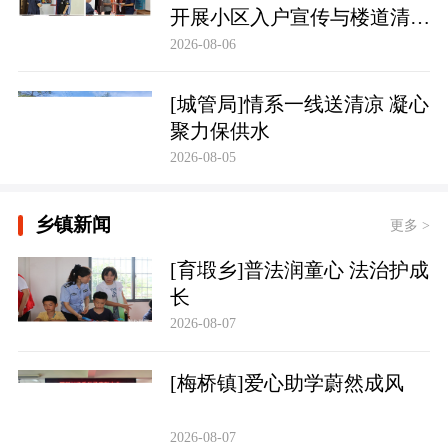
开展小区入户宣传与楼道清理
行动
2026-08-06
[城管局]情系一线送清凉 凝心
聚力保供水
2026-08-05
乡镇新闻
更多 >
[育塅乡]普法润童心 法治护成
长
2026-08-07
[梅桥镇]爱心助学蔚然成风
2026-08-07