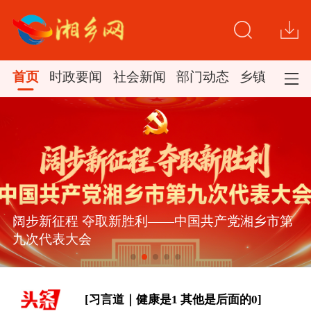
首页
时政要闻
社会新闻
部门动态
乡镇新闻
[“紧紧抓住那些惠及面广、牵一发而动
全身的工作”——突出重点推进健康中
国建设观察]
一见·三个关键词，读懂中国经济“半年
答卷”
阔步新征程 夺取新胜利——中国共产党湘乡市第
[构建更高水平的全民健身公共服务体
九次代表大会
系]
[习言道｜健康是1 其他是后面的0]