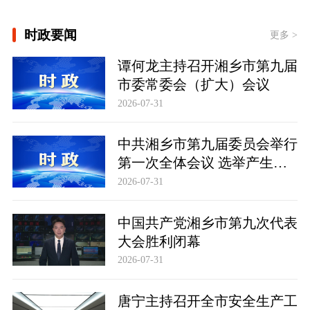
总书记治国理政故事｜“我是人民的勤
时政要闻
务员”
更多 >
谭何龙主持召开湘乡市第九届
市委常委会（扩大）会议
2026-07-31
中共湘乡市第九届委员会举行
第一次全体会议 选举产生新
一届市委常委班子
2026-07-31
中国共产党湘乡市第九次代表
大会胜利闭幕
2026-07-31
唐宁主持召开全市安全生产工