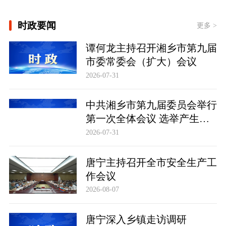
[学习新语·铸魂强党｜学懂弄通做实党
的创新理论]
时政要闻
更多 >
时政专题片丨奋力开创中国式现代化建
设新局面——习近平总书记今年以来治
谭何龙主持召开湘乡市第九届
国理政纪实
市委常委会（扩大）会议
2026-07-31
中共湘乡市第九届委员会举行
第一次全体会议 选举产生新
一届市委常委班子
2026-07-31
唐宁主持召开全市安全生产工
作会议
2026-08-07
唐宁深入乡镇走访调研