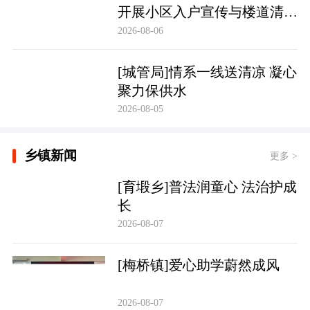
开展小区入户宣传与楼道清理
行动
2026-08-06
[城管局]情系一线送清凉 凝心
聚力保供水
2026-08-05
乡镇新闻
更多 >
[育塅乡]普法润童心 法治护成
长
2026-08-07
[梅桥镇]爱心助学蔚然成风
2026-08-07