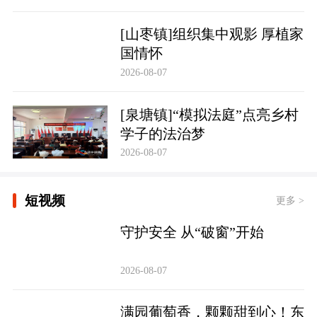
[山枣镇]组织集中观影 厚植家
国情怀
2026-08-07
[泉塘镇]“模拟法庭”点亮乡村
学子的法治梦
2026-08-07
短视频
更多 >
守护安全 从“破窗”开始
2026-08-07
满园葡萄香，颗颗甜到心！东