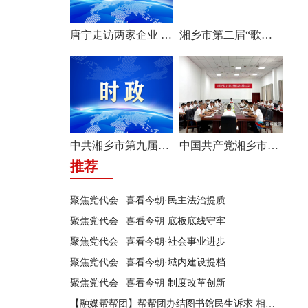
唐宁走访两家企业 问需问计促发展
湘乡市第二届“歌声飞扬·乐享湘乡”歌唱比赛圆满收官
中共湘乡市第九届纪律检查委员会举行第一次全体会议
中国共产党湘乡市第九次代表大会主席团举行第六次会议
推荐
聚焦党代会 | 喜看今朝·民主法治提质
聚焦党代会 | 喜看今朝·底板底线守牢
聚焦党代会 | 喜看今朝·社会事业进步
聚焦党代会 | 喜看今朝·域内建设提档
聚焦党代会 | 喜看今朝·制度改革创新
【融媒帮帮团】帮帮团办结图书馆民生诉求 相关部门迅速行动 改善市民阅读环境