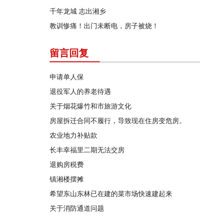
千年龙城 志出湘乡
教训惨痛！出门未断电，房子被烧！
留言回复
申请单人保
退役军人的养老待遇
关于烟花爆竹和市旅游文化
房屋拆迁合同不履行，导致现在住房变危房。
农业地力补贴款
长丰幸福里二期无法交房
退购房税费
镇湘楼摆摊
希望东山东林已在建的菜市场快速建起来
关于消防通道问题