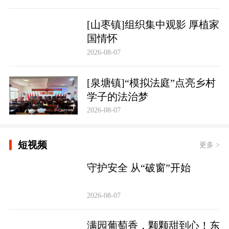
[山枣镇]组织集中观影 厚植家
国情怀
2026-08-07
[泉塘镇]“模拟法庭”点亮乡村
学子的法治梦
2026-08-07
短视频
更多 >
守护安全 从“破窗”开始
2026-08-07
满园葡萄香，颗颗甜到心！东