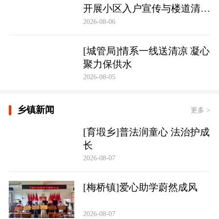
开展小区入户宣传与楼道清理
行动
2026-08-06
[城管局]情系一线送清凉 凝心
聚力保供水
2026-08-05
乡镇新闻
更多 >
[育塅乡]普法润童心 法治护成
长
2026-08-07
[梅桥镇]爱心助学蔚然成风
2026-08-07