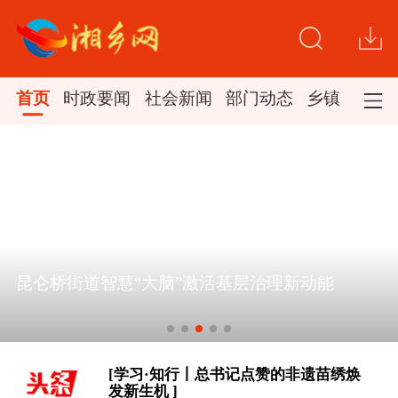
首页
时政要闻
社会新闻
部门动态
乡镇新闻
[学习时节｜“大力发展以人民为中心的
昆仑桥街道智慧“大脑”激活基层治理新动能
体育事业” ]
大道行天下丨以心相交，成其久远——
中国元首外交的世界情怀与大国气派
[学习·知行丨总书记点赞的非遗苗绣焕
发新生机 ]