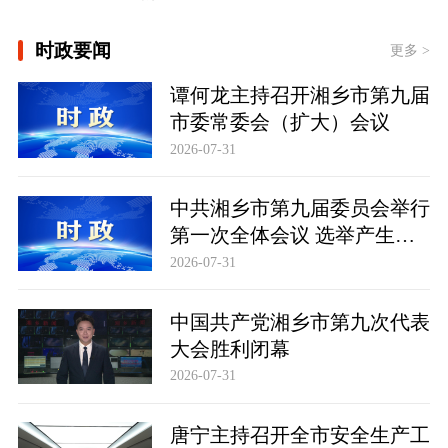
[学习时节｜“大力发展以人民为中心的
时政要闻
体育事业” ]
更多 >
大道行天下丨以心相交，成其久远——
谭何龙主持召开湘乡市第九届
中国元首外交的世界情怀与大国气派
市委常委会（扩大）会议
2026-07-31
中共湘乡市第九届委员会举行
第一次全体会议 选举产生新
一届市委常委班子
2026-07-31
中国共产党湘乡市第九次代表
大会胜利闭幕
2026-07-31
唐宁主持召开全市安全生产工