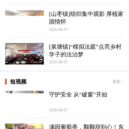
[山枣镇]组织集中观影 厚植家
国情怀
2026-08-07
[泉塘镇]“模拟法庭”点亮乡村
学子的法治梦
2026-08-07
短视频
更多 >
守护安全 从“破窗”开始
2026-08-07
满园葡萄香，颗颗甜到心！东