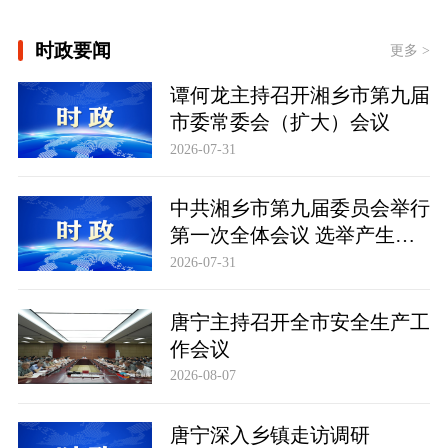
[最是真情暖人心——中国元首外交的世
界情怀与大国气派]
时政要闻
更多 >
[时习之丨“向着建设体育强国、健康中
国的目标不断迈进”]
谭何龙主持召开湘乡市第九届
市委常委会（扩大）会议
[文脉华章 | 总书记引经据典话廉政
（一）]
2026-07-31
此行间·习近平心系体育强国建设
中共湘乡市第九届委员会举行
第一次全体会议 选举产生新
一届市委常委班子
2026-07-31
唐宁主持召开全市安全生产工
作会议
2026-08-07
唐宁深入乡镇走访调研