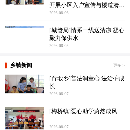
开展小区入户宣传与楼道清理
行动
2026-08-06
[城管局]情系一线送清凉 凝心
聚力保供水
2026-08-05
乡镇新闻
更多 >
[育塅乡]普法润童心 法治护成
长
2026-08-07
[梅桥镇]爱心助学蔚然成风
2026-08-07