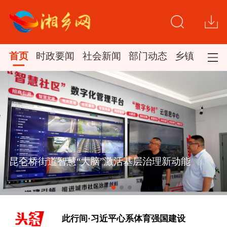
首页
时政要闻
社会新闻
部门动态
乡镇新闻
昆仑桥街道智慧“大脑”激活基层治理新动能
[文脉华章 | 总书记引经据典话廉政
（一）]
此行间·习近平心系体育强国建设