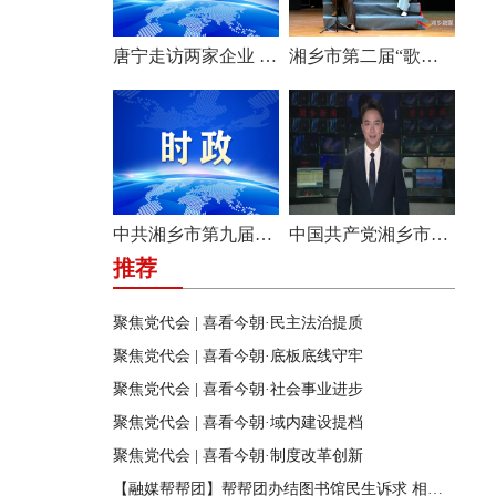
唐宁走访两家企业 问需问计促发展
湘乡市第二届“歌声飞扬·乐享湘乡”歌唱比赛圆满收官
中共湘乡市第九届纪律检查委员会举行第一次全体会议
中国共产党湘乡市第九次代表大会胜利闭幕
推荐
聚焦党代会 | 喜看今朝·民主法治提质
聚焦党代会 | 喜看今朝·底板底线守牢
聚焦党代会 | 喜看今朝·社会事业进步
聚焦党代会 | 喜看今朝·域内建设提档
聚焦党代会 | 喜看今朝·制度改革创新
【融媒帮帮团】帮帮团办结图书馆民生诉求 相关部门迅速行动 改善市民阅读环境