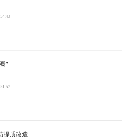
54:43
圈”
51:57
防提质改造