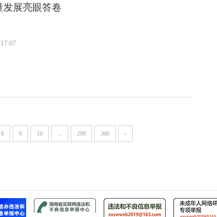
量发展亮眼答卷
17:07
8
9
10
...
299
300
›