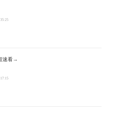
35:25
程速看→
17:15