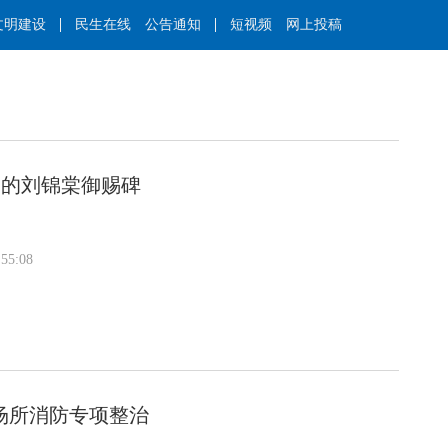
文明建设
民生在线
公告通知
短视频
网上投稿
”的刘锦棠御赐碑
55:08
场所消防专项整治