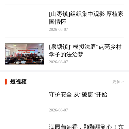
[山枣镇]组织集中观影 厚植家
国情怀
2026-08-07
[泉塘镇]“模拟法庭”点亮乡村
学子的法治梦
2026-08-07
短视频
更多 >
守护安全 从“破窗”开始
2026-08-07
满园葡萄香，颗颗甜到心！东