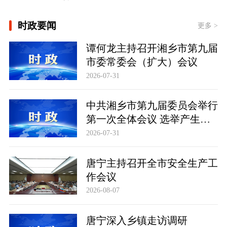
[构建更高水平的全民健身公共服务体
时政要闻
系]
更多 >
谭何龙主持召开湘乡市第九届
[习言道｜健康是1 其他是后面的0]
市委常委会（扩大）会议
[“紧紧抓住那些惠及面广、牵一发而动
2026-07-31
全身的工作”——突出重点推进健康中
国建设观察]
一见·三个关键词，读懂中国经济“半年
中共湘乡市第九届委员会举行
答卷”
第一次全体会议 选举产生新
一届市委常委班子
2026-07-31
唐宁主持召开全市安全生产工
作会议
2026-08-07
唐宁深入乡镇走访调研