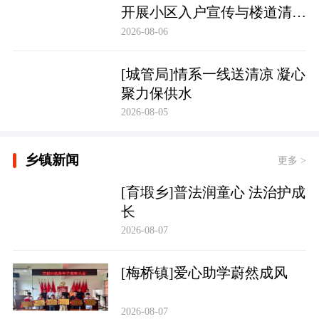
开展小区入户宣传与楼道清理
行动
2026-08-06
[城管局]情系一线送清凉 凝心
聚力保供水
2026-08-05
乡镇新闻
更多 >
[育塅乡]普法润童心 法治护成
长
2026-08-07
[梅桥镇]爱心助学蔚然成风
2026-08-07