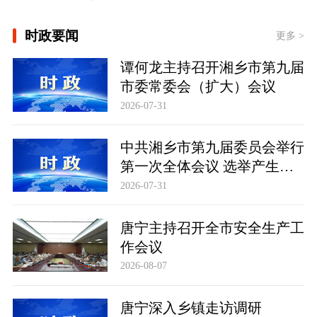
[习言道｜健康是1 其他是后面的0]
时政要闻
更多 >
[“紧紧抓住那些惠及面广、牵一发而动
谭何龙主持召开湘乡市第九届
全身的工作”——突出重点推进健康中
国建设观察]
市委常委会（扩大）会议
一见·三个关键词，读懂中国经济“半年
2026-07-31
答卷”
中共湘乡市第九届委员会举行
第一次全体会议 选举产生新
一届市委常委班子
2026-07-31
唐宁主持召开全市安全生产工
作会议
2026-08-07
唐宁深入乡镇走访调研