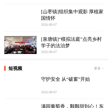
[山枣镇]组织集中观影 厚植家
国情怀
2026-08-07
[泉塘镇]“模拟法庭”点亮乡村
学子的法治梦
2026-08-07
短视频
更多 >
守护安全 从“破窗”开始
2026-08-07
满园葡萄香，颗颗甜到心！东