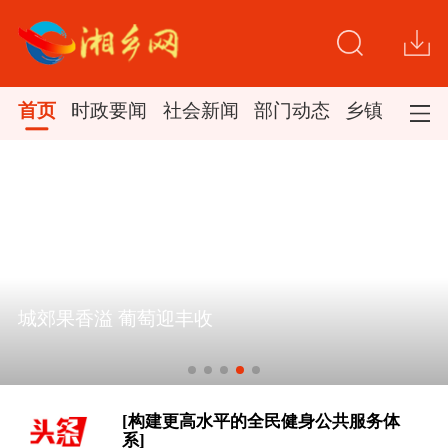
首页
时政要闻
社会新闻
部门动态
乡镇新闻
[“紧紧抓住那些惠及面广、牵一发而动
全身的工作”——突出重点推进健康中
城郊果香溢 葡萄迎丰收
国建设观察]
一见·三个关键词，读懂中国经济“半年
答卷”
[构建更高水平的全民健身公共服务体
系]