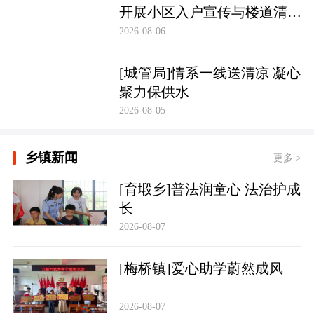
开展小区入户宣传与楼道清理
行动
2026-08-06
[城管局]情系一线送清凉 凝心
聚力保供水
2026-08-05
乡镇新闻
更多 >
[育塅乡]普法润童心 法治护成
长
2026-08-07
[梅桥镇]爱心助学蔚然成风
2026-08-07